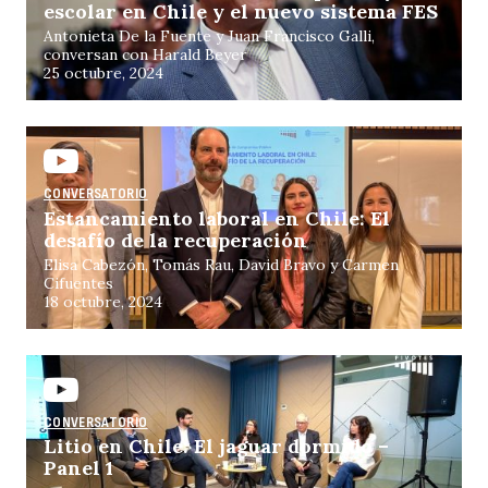
escolar en Chile y el nuevo sistema FES
Antonieta De la Fuente y Juan Francisco Galli,
conversan con Harald Beyer
25 octubre, 2024
CONVERSATORIO
Estancamiento laboral en Chile: El
desafío de la recuperación
Elisa Cabezón, Tomás Rau, David Bravo y Carmen
Cifuentes
18 octubre, 2024
CONVERSATORIO
Litio en Chile: El jaguar dormido –
Panel 1