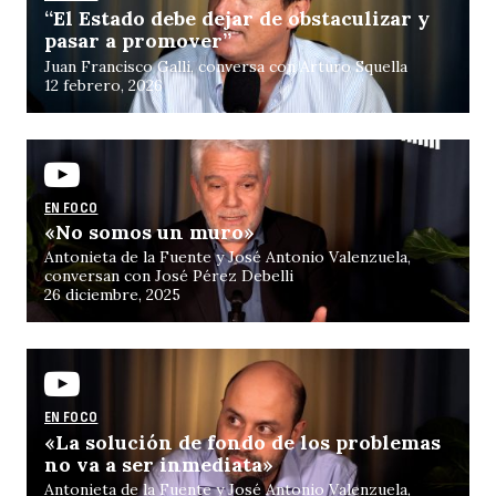
“El Estado debe dejar de obstaculizar y
pasar a promover”
Juan Francisco Galli, conversa con Arturo Squella
12 febrero, 2026
EN FOCO
«No somos un muro»
Antonieta de la Fuente y José Antonio Valenzuela,
conversan con José Pérez Debelli
26 diciembre, 2025
EN FOCO
«La solución de fondo de los problemas
no va a ser inmediata»
Antonieta de la Fuente y José Antonio Valenzuela,