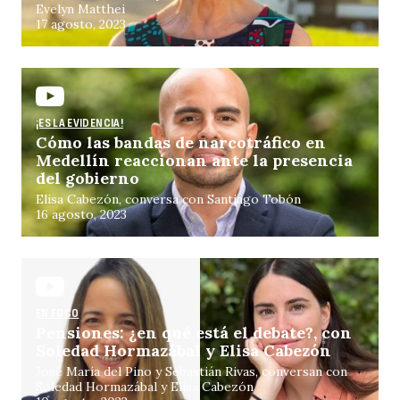
Evelyn Matthei
17 agosto, 2023
¡ES LA EVIDENCIA!
Cómo las bandas de narcotráfico en
Medellín reaccionan ante la presencia
del gobierno
Elisa Cabezón, conversa con Santiago Tobón
16 agosto, 2023
EN FOCO
Pensiones: ¿en qué está el debate?, con
Soledad Hormazábal y Elisa Cabezón
José María del Pino y Sebastián Rivas, conversan con
Soledad Hormazábal y Elisa Cabezón