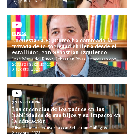
10 agosto, 2023
EN FOCO
Encuesta CEP: ¿Cómo ha cambiado la
mirada de la sociedad chilena desde el
estallido?, con Sebastián Izquierdo
José María del Pino y Sebastián Rivas, conversan con
Sebastián Izquierdo
3 agosto, 2023
¡ES LA EVIDENCIA!
Las creencias de los padres en las
habilidades de sus hijos y su impacto en
la educación
Elisa Cabezón, conversa con Sebastián Gallegos
2 agosto, 2023