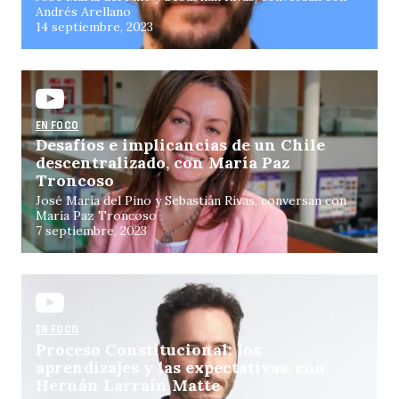
Andrés Arellano
14 septiembre, 2023
EN FOCO
Desafíos e implicancias de un Chile
descentralizado, con María Paz
Troncoso
José María del Pino y Sebastián Rivas, conversan con
María Paz Troncoso
7 septiembre, 2023
EN FOCO
Proceso Constitucional: los
aprendizajes y las expectativas, con
Hernán Larraín Matte