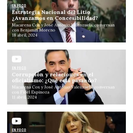
EN FOCO
Estrategia Nacional del Litio
¿Avanzamos en Concesibilidad?
Macarena Cox y José Antonio Valenzuela, conversan
con Benjamín Moreno
18 abril, 2024
EN FOCO
Corrupción y relaciones en el
oficialismo: ¿Qué está pasando?
Macarena Cox y José Antonio Valenzuela, conversan
con Fidel Espinoza
11 abril, 2024
EN FOCO