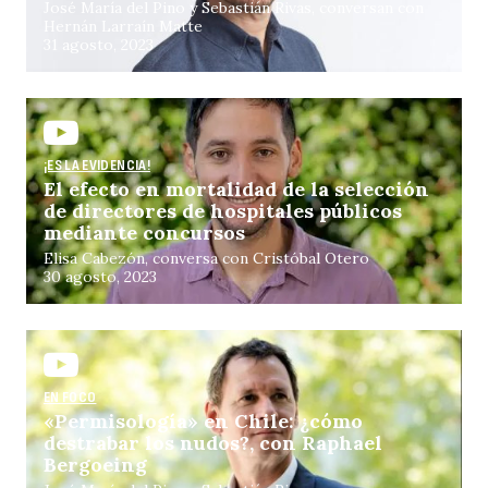
José María del Pino y Sebastián Rivas, conversan con
Hernán Larraín Matte
31 agosto, 2023
¡ES LA EVIDENCIA!
El efecto en mortalidad de la selección
de directores de hospitales públicos
mediante concursos
Elisa Cabezón, conversa con Cristóbal Otero
30 agosto, 2023
EN FOCO
«Permisología» en Chile: ¿cómo
destrabar los nudos?, con Raphael
Bergoeing