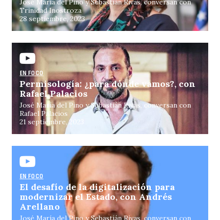
José María del Pino y Sebastián Rivas, conversan con
Trinidad Inostroza
28 septiembre, 2023
EN FOCO
Permisología: ¿para dónde vamos?, con
Rafael Palacios
José María del Pino y Sebastián Rivas, conversan con
Rafael Palacios
21 septiembre, 2023
EN FOCO
El desafío de la digitalización para
modernizar el Estado, con Andrés
Arellano
José María del Pino y Sebastián Rivas, conversan con