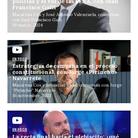
policías y el rol de las FFAA, con Juan
Francisco Galli
Macarena Cox y José Antonio Valenzuela, conversan
con Juan Francisco Galli
19 marzo, 2024
EN FOCO
Estrategias de campaña en el proceso
constitucional, con Jorge «Pirincho»
Navarrete
Macarena Cox y Sebastián Rivas, conversan con Jorge
“Pirincho” Navarrete
16 noviembre, 2023
EN FOCO
La recta final hacia el plebiscito: ¿qué