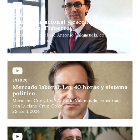
EN FOCO
Crisis educacional y escenario político
– Con Raúl Figueroa
Macarena Cox y José Antonio Valenzuela, conversan
con Raúl Figueroa
7 mayo, 2024
EN FOCO
Mercado laboral, Ley 40 horas y sistema
político
Macarena Cox y José Antonio Valenzuela, conversan
con Luciano Cruz-Coke
25 abril, 2024