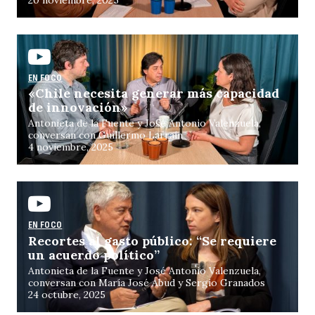
EN FOCO
«Chile necesita generar más capacidad
de innovación»
Antonieta de la Fuente y José Antonio Valenzuela,
conversan con Guillermo Larraín
4 noviembre, 2025
EN FOCO
Recortes al gasto público: “Se requiere
un acuerdo político”
Antonieta de la Fuente y José Antonio Valenzuela,
conversan con María José Abud y Sergio Granados
24 octubre, 2025