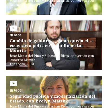
José María del Pino y Sebastián Rivas, conversan con
Raphael Bergoeing
26 agosto, 2023
EN FOCO
Cambio de gabinete: ¿cómo queda el
escenario político?, con Roberto
Munita
José María del Pino y Sebastián Rivas, conversan con
Roberto Munita
17 agosto, 2023
EN FOCO
Seguridad pública y modernización del
Estado, con Evelyn Matthei
José María del Pino y Sebastián Rivas, conversan con