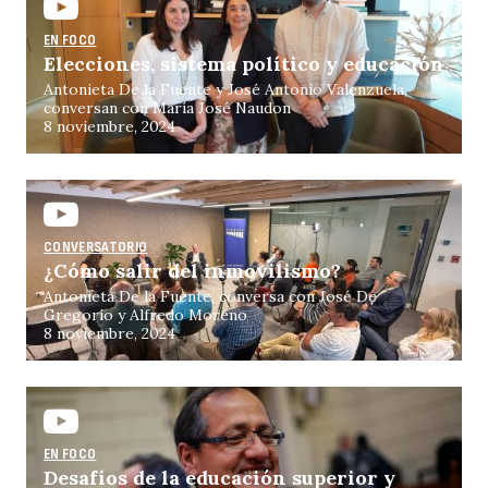
EN FOCO
Elecciones, sistema político y educación
Antonieta De la Fuente y José Antonio Valenzuela,
conversan con María José Naudon
8 noviembre, 2024
CONVERSATORIO
¿Cómo salir del inmovilismo?
Antonieta De la Fuente, conversa con José De
Gregorio y Alfredo Moreno
8 noviembre, 2024
EN FOCO
Desafíos de la educación superior y