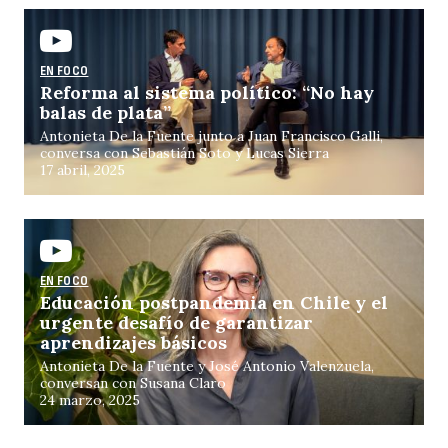
EN FOCO
Reforma al sistema político: “No hay
balas de plata”
Antonieta De la Fuente junto a Juan Francisco Galli,
conversa con Sebastián Soto y Lucas Sierra
17 abril, 2025
EN FOCO
Educación postpandemia en Chile y el
urgente desafío de garantizar
aprendizajes básicos
Antonieta De la Fuente y José Antonio Valenzuela,
conversan con Susana Claro
24 marzo, 2025
Buscar