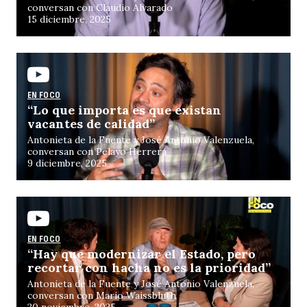
conversan con Claudio Alvarado
15 diciembre, 2025
EN FOCO
“Lo que importa es que existan
vacantes de calidad”
Antonieta de la Fuente y José Antonio Valenzuela,
conversan con Pelayo Herrera
9 diciembre, 2025
EN FOCO
“Hay que modernizar el Estado, pero
recortar con hacha no es la prioridad”
Antonieta de la Fuente y José Antonio Valenzuela,
conversan con Mario Waissbluth
20 noviembre, 2025