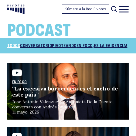
P
Súmate a la Red Pivotes
Pivotes
Men
princ
PODCAST
CATEGORÍA
TODOS
CONVERSATORIO
PIVOTEANDO
EN FOCO
¡ES LA EVIDENCIA!
EN FOCO
“La excesiva burocracia es el cacho de
este país”
José Antonio Valenzuela y Antonieta De la Fuente,
conversan con Andrés Longton
11 mayo, 2026