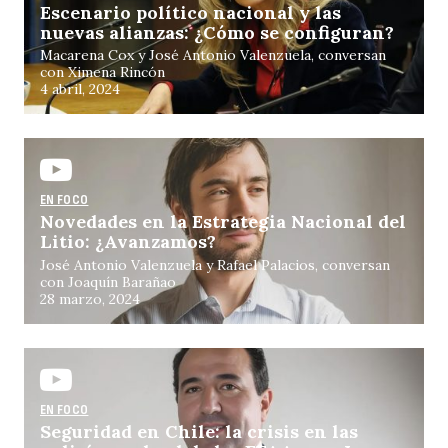
Escenario político nacional y las
nuevas alianzas: ¿Cómo se configuran?
Macarena Cox y José Antonio Valenzuela, conversan
con Ximena Rincón
4 abril, 2024
EN FOCO
Novedades en la Estrategia Nacional del
Litio: ¿Avanzamos?
José Antonio Valenzuela y Rafael Palacios, conversan
con Joaquín Barañao
28 marzo, 2024
EN FOCO
Seguridad en Chile: la crisis en las