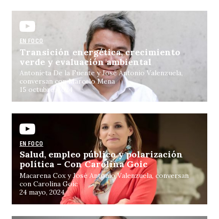
EN FOCO
Transición energética, crecimiento
verde y evaluación ambiental
Antonieta De la Fuente y José Antonio Valenzuela,
conversan con Marcelo Mena
15 octubre, 2024
EN FOCO
Salud, empleo público y polarización
política – Con Carolina Goic
Macarena Cox y José Antonio Valenzuela, conversan
con Carolina Goic
24 mayo, 2024