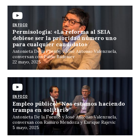
EN FOCO
Permisología: «La reforma al SEIA
debiese ser la prioridad número uno
para cualquier candidato»
Antonieta De la Fuente y José Antonio Valenzuela,
conversan con Pablo Badenier
22 mayo, 2025
EN FOCO
Empleo público: “Nos estamos haciendo
trampa en solitario”
Antonieta De la Fuente y José Antonio Valenzuela,
conversan con Ramiro Mendoza y Enrique Rajevic
5 mayo, 2025