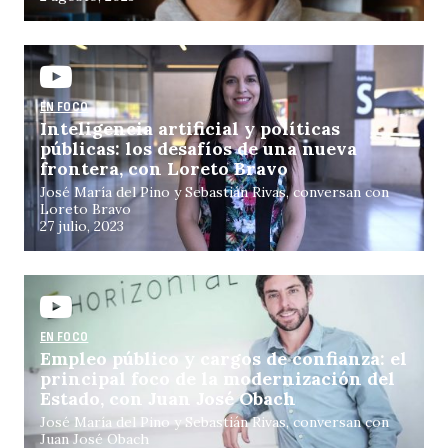
EN FOCO
Inteligencia artificial y políticas
públicas: los desafíos de una nueva
frontera, con Loreto Bravo
José María del Pino y Sebastián Rivas, conversan con
Loreto Bravo
27 julio, 2023
EN FOCO
Empleo público y cargos de confianza: el
principal foco de la modernización del
Estado, con Juan José Obach
José María del Pino y Sebastián Rivas, conversan con
Juan José Obach