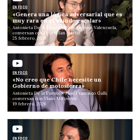
EN FOCO
«Genera una lógica adversarial que es
muy rara en el mundo escolar»
Antonieta De la Fuente y José Antonio Valenzuela,
conversan con Pedro San Martín
25 febrero, 2026
EN FOCO
«No creo que Chile necesite un
Gobierno de motosierra»
Antonieta De la Fuente y Juan Francisco Galli,
conversan con Vlado Mirosevic
19 febrero, 2026
EN FOCO