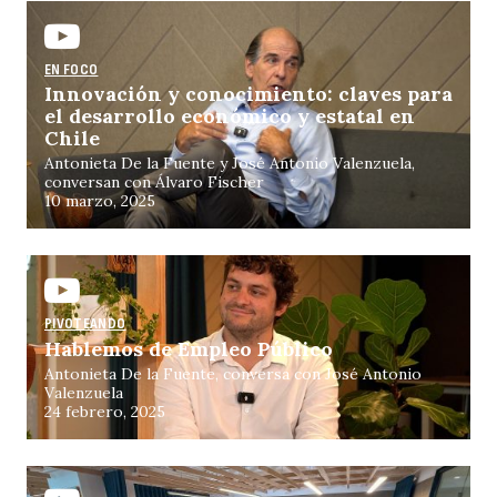
EN FOCO
Innovación y conocimiento: claves para
el desarrollo económico y estatal en
Chile
Antonieta De la Fuente y José Antonio Valenzuela,
conversan con Álvaro Fischer
10 marzo, 2025
PIVOTEANDO
Hablemos de Empleo Público
Antonieta De la Fuente, conversa con José Antonio
Valenzuela
24 febrero, 2025