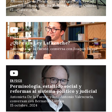
Antonieta De la Fuente, conversa con Willy Kracht,
Juan José Obach, Julietta Zamora y Cristián Quinzio
15 octubre, 2024
PIVOTEANDO
¿Qué es la Ley Lafkenche?
Antonieta De la Fuente, conversa con Joaquín Sierpe
15 octubre, 2024
EN FOCO
Permisología, estallido social y
reformas al sistema político y judicial
Antonieta De la Fuente y José Antonio Valenzuela,
conversan con Bernardo Larraín
15 octubre, 2024