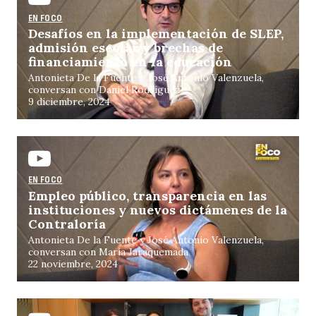
EN FOCO
Desafíos en la implementación de SLEP,
admisión escolar y brechas de
financiamiento en la educación
Antonieta De la Fuente y José Antonio Valenzuela,
conversan con Daniel Rodríguez
9 diciembre, 2024
EN FOCO
Empleo público, transparencia en las
instituciones y nuevos dictámenes de la
Contraloría
Antonieta De la Fuente y José Antonio Valenzuela,
conversan con María Jaraquemada
22 noviembre, 2024