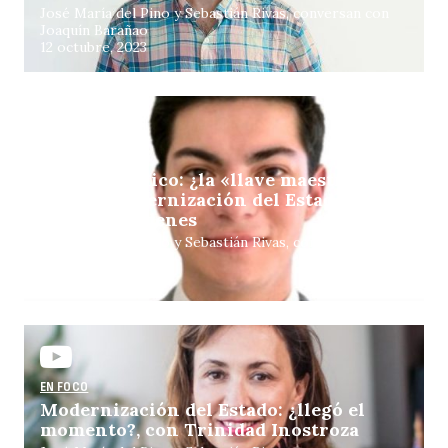
José María del Pino y Sebastián Rivas, conversan con
Joaquín Barañao
12 octubre, 2023
EN FOCO
Empleo público: ¿la «llave maestra»
para la modernización del Estado?, con
Patricio Órdenes
José María del Pino y Sebastián Rivas, conversan con
Patricio Órdenes
5 octubre, 2023
EN FOCO
Modernización del Estado: ¿llegó el
momento?, con Trinidad Inostroza