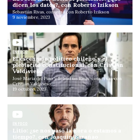
dicen los datos?, con Roberto Izikson
Sebastián Rivas, conversa con Roberto Izikson
9 noviembre, 2023
EN FOCO
El escenario político chileno y el
plebiscito constitucional, con Cristián
Valdivieso
José María del Pino y Sebastián Rivas, conversan con
Cristián Valdivieso
19 octubre, 2023
EN FOCO
Litio: ¿se nos pasó la hora o estamos a
tiempo?, con Joaquín Barañao