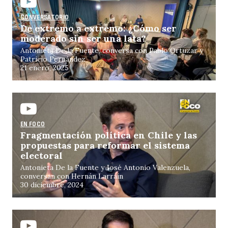
CONVERSATORIO
De extremo a extremo: ¿Cómo ser
moderado sin ser una lata?
Antonieta De la Fuente, conversa con Pablo Ortuzar y
Patricio Fernández
21 enero, 2025
EN FOCO
Fragmentación política en Chile y las
propuestas para reformar el sistema
electoral
Antonieta De la Fuente y José Antonio Valenzuela,
conversan con Hernán Larraín
30 diciembre, 2024