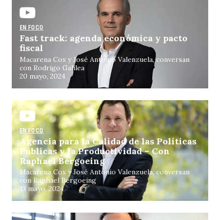
EN FOCO
Fast track: agenda económica y pacto
fiscal
Macarena Cox y José Antonio Valenzuela, conversan
con Rodrigo Galilea
20 mayo, 2024
EN FOCO
Agencia para la Calidad de las Políticas
Públicas y la Productividad – Con
Raphael Bergoeing
Macarena Cox y José Antonio Valenzuela, conversan
con Raphael Bergoeing
13 mayo, 2024