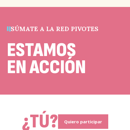
y
debe
quedar
sin
la
cambios.
SÚMATE A LA RED PIVOTES
ESTAMOS
EN ACCIÓN
C
¿TÚ?
Quiero participar