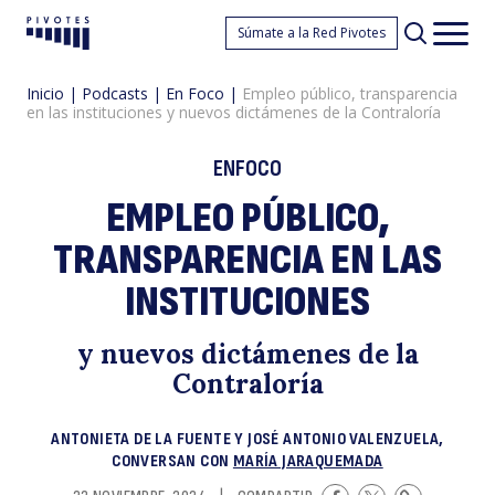
E
Súmate a la Red Pivotes
Pivotes
Men
princ
Inicio
|
Podcasts
|
En Foco
|
Empleo público, transparencia
en las instituciones y nuevos dictámenes de la Contraloría
ENFOCO
EMPLEO PÚBLICO,
TRANSPARENCIA EN LAS
pú
INSTITUCIONES
y nuevos dictámenes de la
Contraloría
ANTONIETA DE LA FUENTE Y JOSÉ ANTONIO VALENZUELA,
CONVERSAN CON
MARÍA JARAQUEMADA