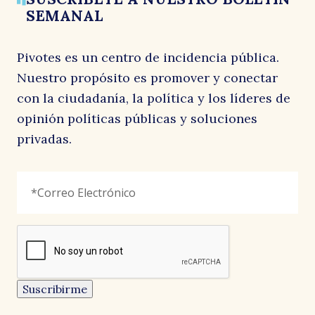
SEMANAL
d
Pivotes es un centro de incidencia pública.
Nuestro propósito es promover y conectar
con la ciudadanía, la política y los líderes de
opinión políticas públicas y soluciones
privadas.
Comments
Correo
"
*
"
Electrónico
*
señala
d
los
campos
reCAPTCHA
obligatorios
Este
campo
es
un
Suscribirme
campo
de
validación