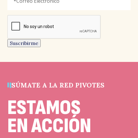
Electrónico
*
señala
los
campos
reCAPTCHA
obligatorios
Este
campo
es
un
Suscribirme
campo
de
validación
y
debe
quedar
sin
cambios.
SÚMATE A LA RED PIVOTES
ESTAMOS
EN ACCIÓN