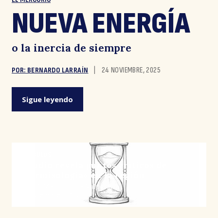
NUEVA ENERGÍA
o la inercia de siempre
POR: BERNARDO LARRAÍN
|
24 NOVIEMBRE, 2025
Sigue leyendo
ARTÍCULOS
Estudio revela puntos críticos de
«permisología» en la región
Por: El Mercurio de Valparaíso
18 diciembre, 2025