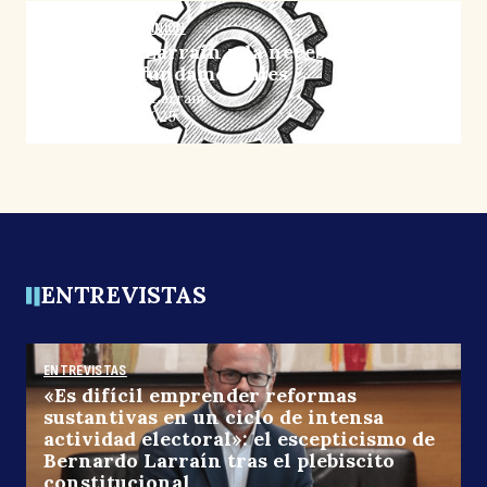
COLUMNAS DE OPINIÓN
Bernardo Larraín y la necesidad de
reformas fundamentales
Por: Bernardo Larraín
15 diciembre, 2025
ENTREVISTAS
ENTREVISTAS
«Es difícil emprender reformas
sustantivas en un ciclo de intensa
actividad electoral»: el escepticismo de
Bernardo Larraín tras el plebiscito
constitucional