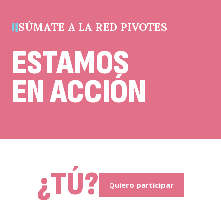
sin
cambios.
SÚMATE A LA RED PIVOTES
ESTAMOS
EN ACCIÓN
¿TÚ?
Quiero participar