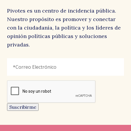
Pivotes es un centro de incidencia pública.
Nuestro propósito es promover y conectar
con la ciudadanía, la política y los líderes de
opinión políticas públicas y soluciones
privadas.
LinkedIn
Correo
"
*
"
Electrónico
*
señala
los
campos
reCAPTCHA
obligatorios
Este
campo
es
un
Suscribirme
campo
de
validación
y
debe
quedar