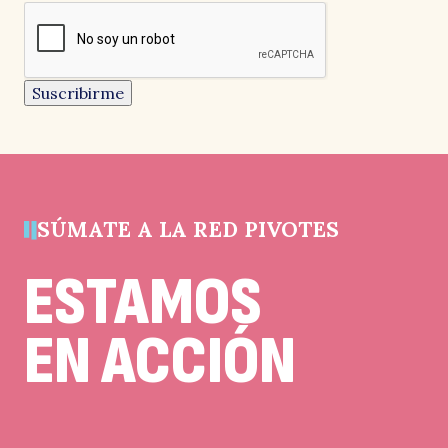
reCAPTCHA
obligatorios
Este
campo
es
M
un
Suscribirme
campo
de
validación
y
debe
quedar
sin
cambios.
SÚMATE A LA RED PIVOTES
ESTAMOS
EN ACCIÓN