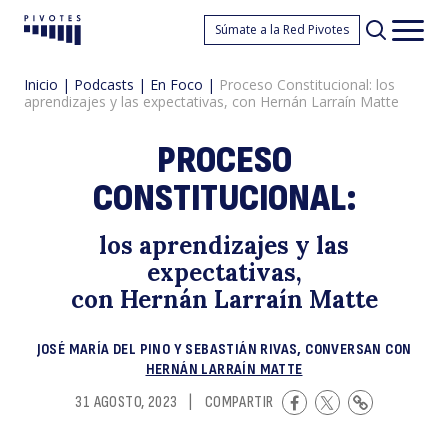
P
Súmate a la Red Pivotes
Pivotes
Men
princ
Inicio
|
Podcasts
|
En Foco
|
Proceso Constitucional: los
aprendizajes y las expectativas, con Hernán Larraín Matte
PROCESO
CONSTITUCIONAL:
Co
los aprendizajes y las
expectativas,
con Hernán Larraín Matte
JOSÉ MARÍA DEL PINO Y SEBASTIÁN RIVAS, CONVERSAN CON
HERNÁN LARRAÍN MATTE
31 AGOSTO, 2023
|
COMPARTIR