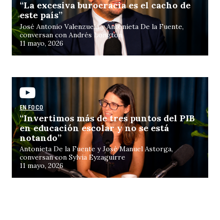
“La excesiva burocracia es el cacho de
este país”
ex
José Antonio Valenzuela y Antonieta De la Fuente,
conversan con Andrés Longton
11 mayo, 2026
EN FOCO
“Invertimos más de tres puntos del PIB
en educación escolar y no se está
c
notando”
Antonieta De la Fuente y José Manuel Astorga,
conversan con Sylvia Eyzaguirre
11 mayo, 2026
EN FOCO
EN FOCO
EN FOCO