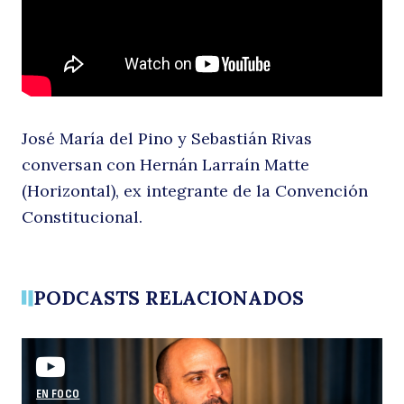
y
José María del Pino y Sebastián Rivas
conversan con Hernán Larraín Matte
(Horizontal), ex integrante de la Convención
Constitucional.
Buscar
la
PODCASTS RELACIONADOS
EN FOCO