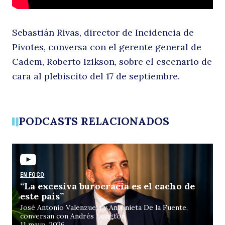
el
Sebastián Rivas, director de Incidencia de
Pivotes, conversa con el gerente general de
Cadem, Roberto Izikson, sobre el escenario de
cara al plebiscito del 17 de septiembre.
Buscar
PODCASTS RELACIONADOS
pl
EN FOCO
“La excesiva burocracia es el cacho de
este país”
José Antonio Valenzuela y Antonieta De la Fuente,
conversan con Andrés Longton
11 mayo, 2026