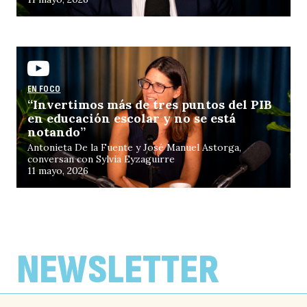
¿
EN FOCO
“Invertimos más de tres puntos del PIB
en educación escolar y no se está
notando”
Antonieta De la Fuente y José Manuel Astorga,
conversan con Sylvia Eyzaguirre
11 mayo, 2026
d
EN FOCO
EN FOCO
EN FOCO
NEWSLETTER
“El sistema de ADP fue una buena
«Genera una lógica adversarial que es
«No creo que Chile necesite un
intención, pero no sirve”
muy rara en el mundo escolar»
Gobierno de motosierra»
Antonieta De la Fuente y José Antonio Valenzuela,
Antonieta De la Fuente y José Antonio Valenzuela,
Antonieta De la Fuente y Juan Francisco Galli,
conversan con Paulina Vodanovic
conversan con Pedro San Martín
conversan con Vlado Mirosevic