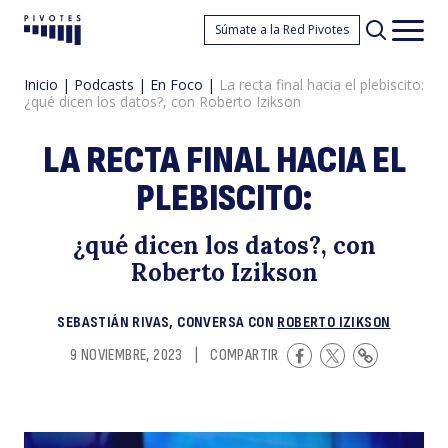
L
Súmate a la Red Pivotes
Pivotes
Men
princ
Inicio
|
Podcasts
|
En Foco
|
La recta final hacia el plebiscito:
¿qué dicen los datos?, con Roberto Izikson
LA RECTA FINAL HACIA EL
PLEBISCITO:
r
¿qué dicen los datos?, con
Roberto Izikson
SEBASTIÁN RIVAS, CONVERSA CON
ROBERTO IZIKSON
9 NOVIEMBRE, 2023
|
COMPARTIR