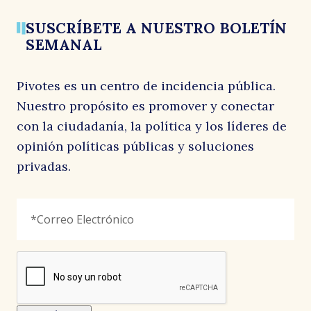
16 marzo, 2026
25 febrero, 2026
19 febrero, 2026
SUSCRÍBETE A NUESTRO BOLETÍN
lo
SEMANAL
Pivotes es un centro de incidencia pública.
Nuestro propósito es promover y conectar
con la ciudadanía, la política y los líderes de
opinión políticas públicas y soluciones
privadas.
da
Email
Correo
"
*
"
Electrónico
*
señala
los
campos
reCAPTCHA
obligatorios
Este
campo
es
un