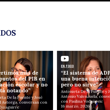
u
ADOS
O
EN FOCO
ertimos más de
“El sistema de ADP
p
 puntos del PIB en
una buena intenci
ación escolar y no
pero no sirve”
stá notando”
Antonieta De la Fuente y 
Antonio Valenzuela, conv
eta De la Fuente y José
con Paulina Vodanovic
 Astorga, conversan con
16 marzo, 2026
 Eyzaguirre