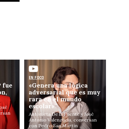
n
EN FOCO
 fue
«Genera una lógica
robl
ón,
adversarial que es muy
rara en el mundo
escolar»
José
ersan
Antonieta De la Fuente y José
Antonio Valenzuela, conversan
con Pedro San Martín