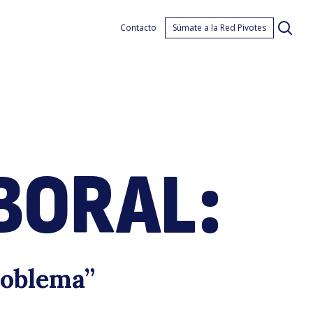
merg
Contacto
Súmate a la Red Pivotes
BORAL:
bora
roblema”