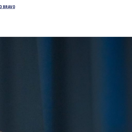
D BRAVO
Se
izo