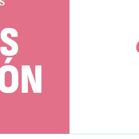
S
S
IÓN