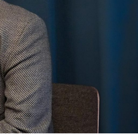
omo
ue