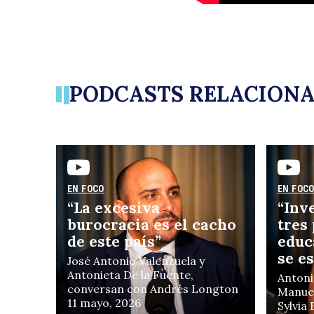
PODCASTS RELACION
EN FOCO
EN FOC
“La excesiva
“Inv
burocracia es el cacho
tres
de este país”
educ
se e
José Antonio Valenzuela y
Antonieta De la Fuente,
Antoni
conversan con Andrés Longton
Manuel
11 mayo, 2026
Sylvia