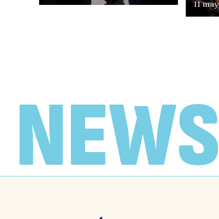
11 may
EN FOCO
«No creo que Chile
necesite un Gobierno
de motosierra»
NEWS
Antonieta De la Fuente y Juan
Francisco Galli, conversan con
Vlado Mirosevic
19 febrero, 2026