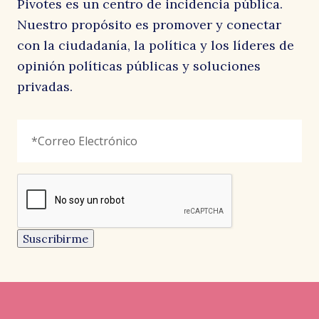
Pivotes es un centro de incidencia pública.
Nuestro propósito es promover y conectar
con la ciudadanía, la política y los líderes de
opinión políticas públicas y soluciones
privadas.
URL
Correo
"
*
"
Electrónico
*
señala
los
campos
reCAPTCHA
obligatorios
Este
campo
es
un
Suscribirme
campo
de
validación
y
debe
quedar
sin
cambios.