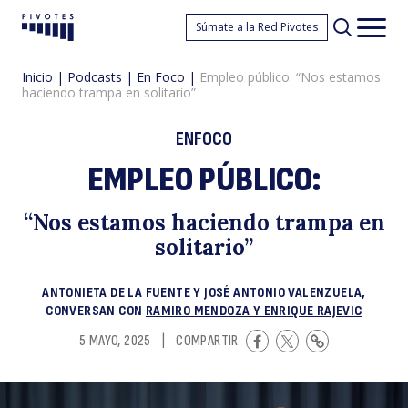
E
Súmate a la Red Pivotes
Pivotes
Men
princ
Inicio
|
Podcasts
|
En Foco
|
Empleo público: “Nos estamos
haciendo trampa en solitario”
ENFOCO
EMPLEO PÚBLICO:
pú
“Nos estamos haciendo trampa en
solitario”
ANTONIETA DE LA FUENTE Y JOSÉ ANTONIO VALENZUELA,
CONVERSAN CON
RAMIRO MENDOZA Y ENRIQUE RAJEVIC
5 MAYO, 2025
|
COMPARTIR