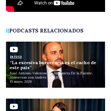
h
PODCASTS RELACIONADOS
Buscar
EN FOCO
“La excesiva burocracia es el cacho de
t
este país”
José Antonio Valenzuela y Antonieta De la Fuente,
conversan con Andrés Longton
11 mayo, 2026