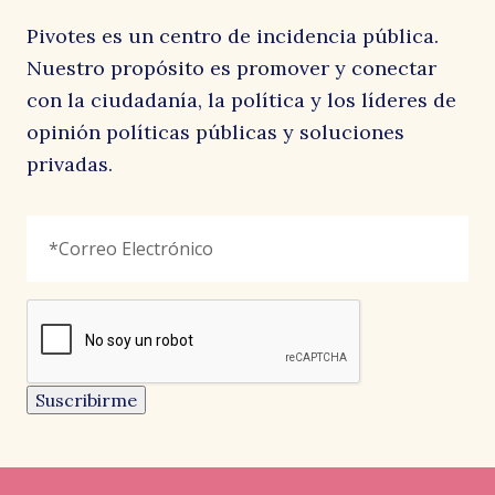
Pivotes es un centro de incidencia pública.
el
Nuestro propósito es promover y conectar
con la ciudadanía, la política y los líderes de
opinión políticas públicas y soluciones
privadas.
LinkedIn
Correo
"
*
"
Electrónico
*
señala
los
campos
reCAPTCHA
obligatorios
G
Este
campo
es
un
Suscribirme
campo
de
validación
y
debe
quedar