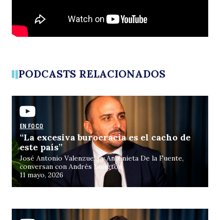
s
PODCASTS RELACIONADOS
Buscar
EN FOCO
c
“La excesiva burocracia es el cacho de
este país”
José Antonio Valenzuela y Antonieta De la Fuente,
conversan con Andrés Longton
11 mayo, 2026