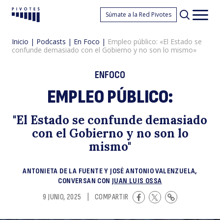
E
Súmate a la Red Pivotes
Pivotes
Men
princ
Inicio
|
Podcasts
|
En Foco
|
Empleo público: «El Estado se
confunde demasiado con el Gobierno y no son lo mismo»
ENFOCO
EMPLEO PÚBLICO:
pú
"El Estado se confunde demasiado
con el Gobierno y no son lo
mismo"
ANTONIETA DE LA FUENTE Y JOSÉ ANTONIO VALENZUELA,
CONVERSAN CON
JUAN LUIS OSSA
9 JUNIO, 2025
|
COMPARTIR