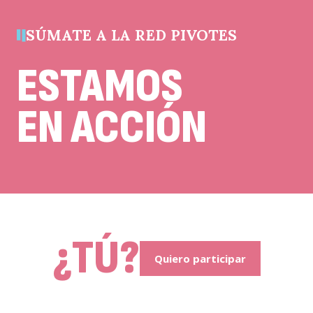
sin
cambios.
SÚMATE A LA RED PIVOTES
y
ESTAMOS
EN ACCIÓN
n
¿TÚ?
Quiero participar