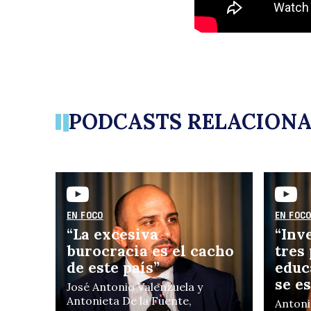
PODCASTS RELACION
EN FOCO
EN FOC
“La excesiva
“Inv
burocracia es el cacho
tres
de este país”
educ
se e
José Antonio Valenzuela y
Antonieta De la Fuente,
Antoni