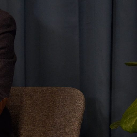
ejor
s