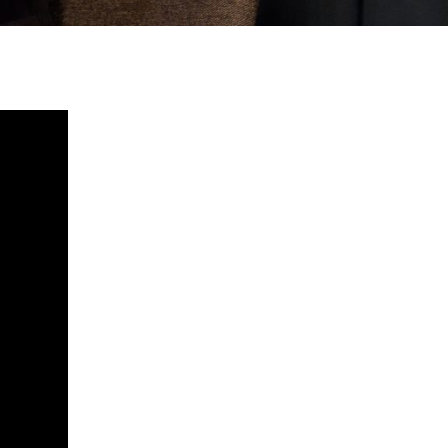
ondi
e