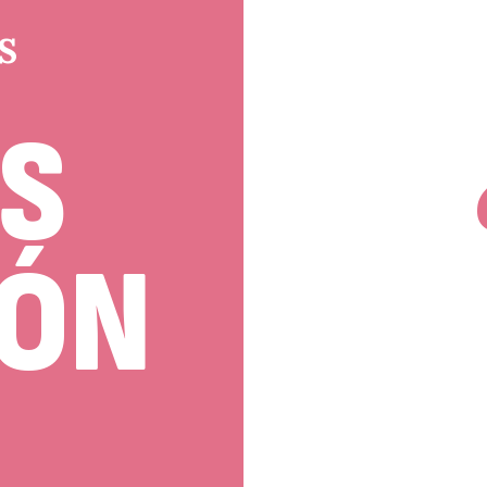
E
S
S
IÓN