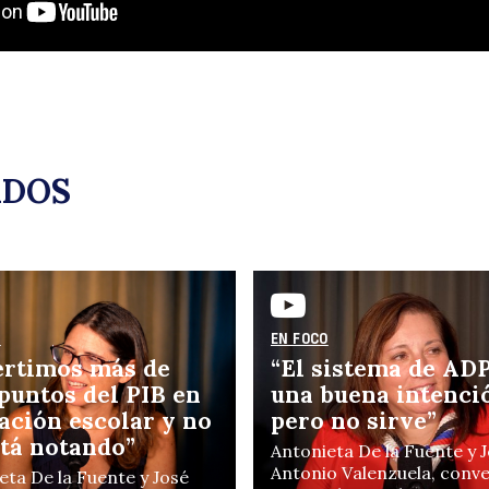
e
ADOS
de
O
EN FOCO
ertimos más de
“El sistema de ADP
 puntos del PIB en
una buena intenci
ación escolar y no
pero no sirve”
stá notando”
Antonieta De la Fuente y 
Antonio Valenzuela, conv
eta De la Fuente y José