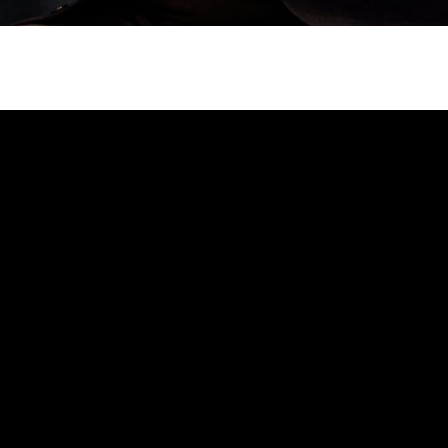
uscar
c
d