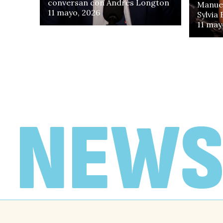
conversan con Andrés Longton
Manuel
11 mayo, 2026
Sylvia
11 may
EN FOCO
«No creo que Chile
necesite un Gobierno
de motosierra»
NEWS
Antonieta De la Fuente y Juan
Francisco Galli, conversan con
Vlado Mirosevic
19 febrero, 2026