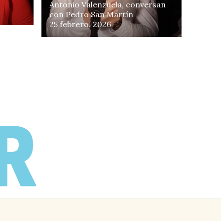
Antonio Valenzuela, conversan
con Pedro San Martín
25 febrero, 2026
erso
R
n