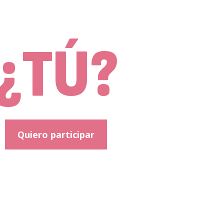
stad
¿TÚ?
Quiero participar