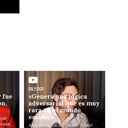
valu
l
EN FOCO
 fue
«Genera una lógica
ón,
adversarial que es muy
rara en el mundo
escolar»
José
ersan
Antonieta De la Fuente y José