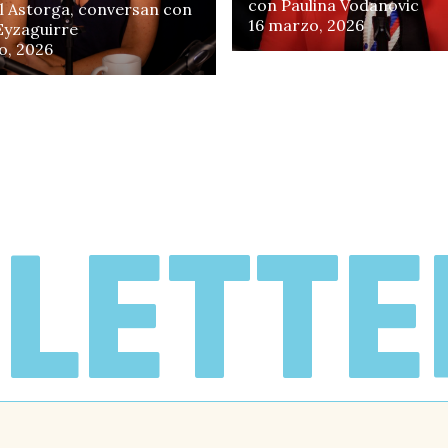
con Paulina Vodanovic
 Astorga, conversan con
16 marzo, 2026
 Eyzaguirre
o, 2026
p
LETTE
e