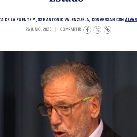
“
TA DE LA FUENTE Y JOSÉ ANTONIO VALENZUELA, CONVERSAN CON
ÁLVAR
26 JUNIO, 2025
|
COMPARTIR
q