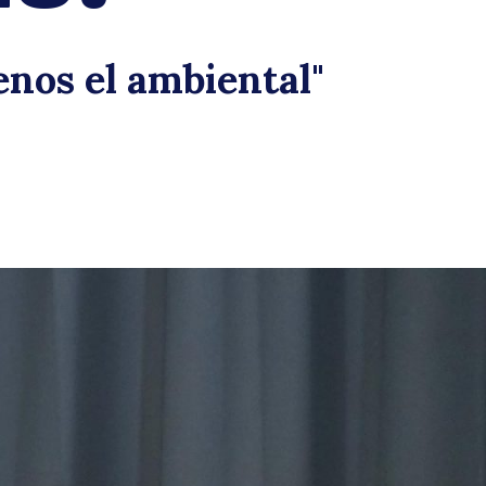
ermi
enos el ambiental"
ctor