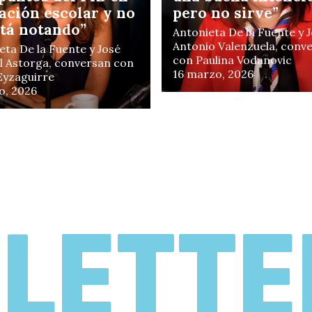
ación escolar y no
pero no sirve”
stá notando”
Antonieta De la Fuente y 
Antonio Valenzuela, conv
eta De la Fuente y José
m
con Paulina Vodanovic
 Astorga, conversan con
16 marzo, 2026
 Eyzaguirre
o, 2026
LETTE
m