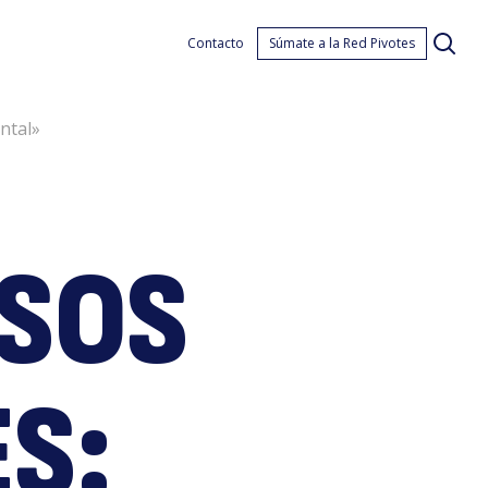
ey
Contacto
Súmate a la Red Pivotes
ntal»
ISOS
e
S: