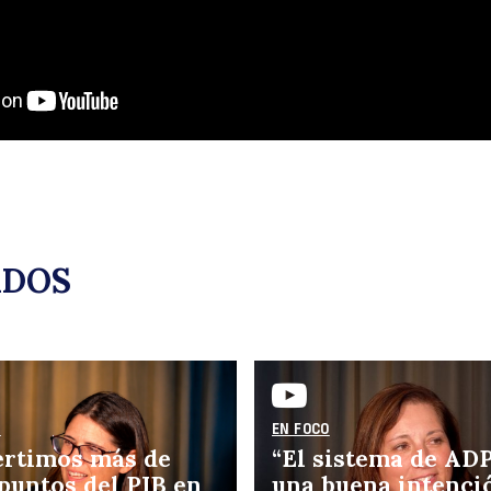
re
ADOS
y
O
EN FOCO
ertimos más de
“El sistema de ADP
 puntos del PIB en
una buena intenci