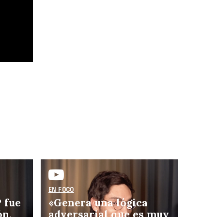
gula
EN FOCO
 fue
«Genera una lógica
ón,
adversarial que es muy