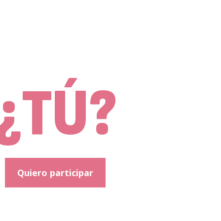
mbie
¿TÚ?
Quiero participar