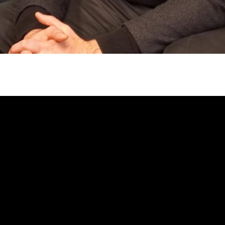
uscar
el
e