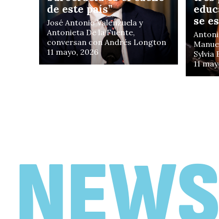
de este país”
educ
se e
José Antonio Valenzuela y
Antonieta De la Fuente,
Antoni
conversan con Andrés Longton
Manuel
11 mayo, 2026
Sylvia
11 may
EN FOCO
«No creo que Chile
necesite un Gobierno
de motosierra»
NEWS
Antonieta De la Fuente y Juan
Francisco Galli, conversan con
Vlado Mirosevic
19 febrero, 2026