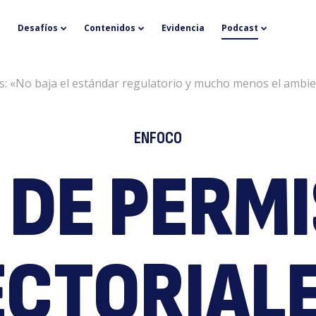
L
Desafíos
Contenidos
Evidencia
Podcast
es: «No baja el estándar regulatorio y mucho menos el ambie
ENFOCO
 DE PERM
d
ECTORIALE