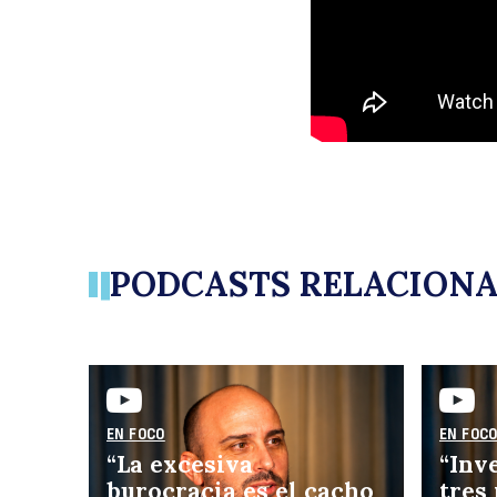
PODCASTS RELACION
EN FOCO
EN FOC
“La excesiva
“Inv
burocracia es el cacho
tres