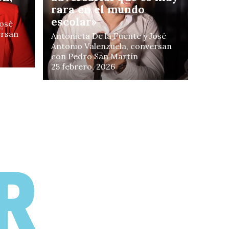
rara en el mundo
escolar»
José
ersan
Antonieta De la Fuente y José
uch
Antonio Valenzuela, conversan
con Pedro San Martín
25 febrero, 2026
R
eno