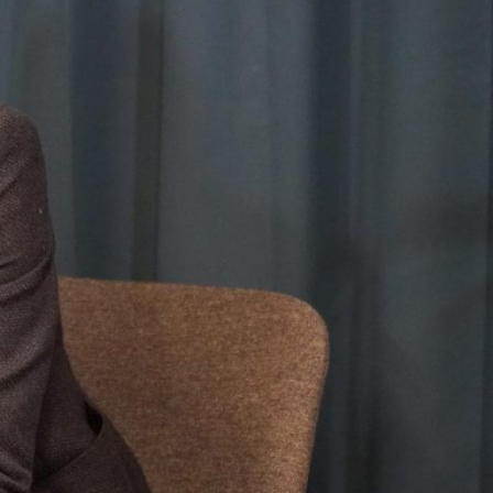
No
ja