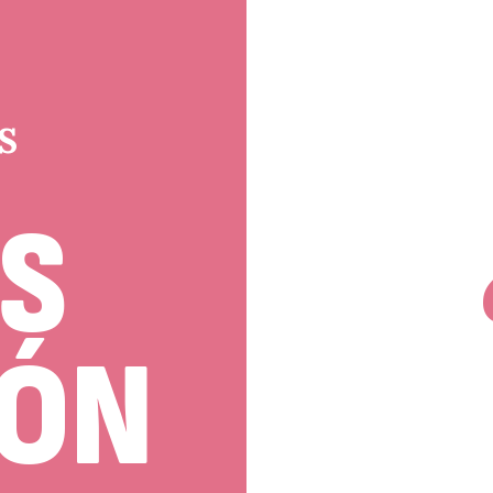
a
S
S
IÓN