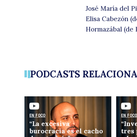
José María del P
Elisa Cabezón (d
Hormazábal (de 
B
PODCASTS RELACION
EN FOCO
EN FOC
“La excesiva
“Inv
burocracia es el cacho
tres