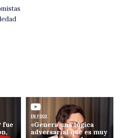
omistas
a
oledad
ropu
EN FOCO
 fue
«Genera una lógica
ón,
adversarial que es muy