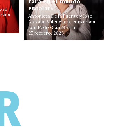
rara en el mundo
escolar»
José
ersan
e
Antonieta De la Fuente y José
Antonio Valenzuela, conversan
con Pedro San Martín
25 febrero, 2026
efor
R