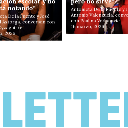
ación escolar y no
pero no sirve”
stá notando”
Antonieta De la Fuente y 
Antonio Valenzuela, conv
d
eta De la Fuente y José
con Paulina Vodanovic
 Astorga, conversan con
16 marzo, 2026
 Eyzaguirre
o, 2026
r
LETTE