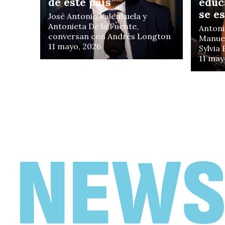
de este país”
educ
se e
José Antonio Valenzuela y
Antonieta De la Fuente,
Antoni
conversan con Andrés Longton
Manuel
11 mayo, 2026
Sylvia
11 may
EN FOCO
«No creo que Chile
necesite un Gobierno
de motosierra»
NEWS
Antonieta De la Fuente y Juan
Francisco Galli, conversan con
Vlado Mirosevic
19 febrero, 2026