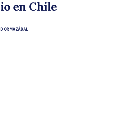
io en Chile
nfor
AD ORMAZÁBAL
bora