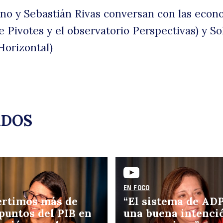
ino y Sebastián Rivas conversan con las econ
L
e Pivotes y el observatorio Perspectivas) y S
Horizontal)
uscar
ADOS
p
O
EN FOCO
ertimos más de
“El sistema de ADP
 puntos del PIB en
una buena intenci