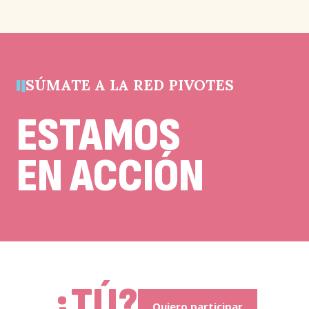
de
validación
y
debe
quedar
sin
cambios.
SÚMATE A LA RED PIVOTES
ESTAMOS
EN ACCIÓN
¿TÚ?
Quiero participar