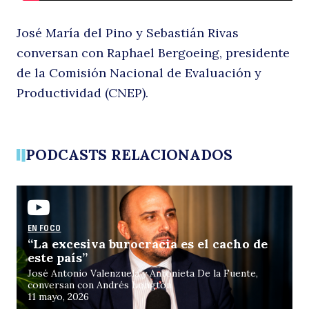
d
José María del Pino y Sebastián Rivas
conversan con Raphael Bergoeing, presidente
de la Comisión Nacional de Evaluación y
Productividad (CNEP).
Buscar
PODCASTS RELACIONADOS
lo
EN FOCO
“La excesiva burocracia es el cacho de
este país”
José Antonio Valenzuela y Antonieta De la Fuente,
conversan con Andrés Longton
11 mayo, 2026