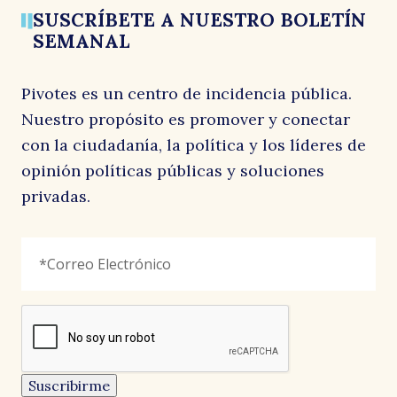
SUSCRÍBETE A NUESTRO BOLETÍN
SEMANAL
R
Pivotes es un centro de incidencia pública.
Nuestro propósito es promover y conectar
con la ciudadanía, la política y los líderes de
opinión políticas públicas y soluciones
privadas.
Company
Correo
"
*
"
B
Electrónico
*
señala
los
campos
reCAPTCHA
obligatorios
Este
campo
es
un
Suscribirme
campo