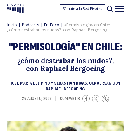
«
Súmate a la Red Pivotes
Pivotes
Men
princ
Inicio
|
Podcasts
|
En Foco
|
«Permisología» en Chile:
¿cómo destrabar los nudos?, con Raphael Bergoeing
"PERMISOLOGÍA" EN CHILE:
¿cómo destrabar los nudos?,
con Raphael Bergoeing
e
JOSÉ MARÍA DEL PINO Y SEBASTIÁN RIVAS, CONVERSAN CON
RAPHAEL BERGOEING
26 AGOSTO, 2023
|
COMPARTIR