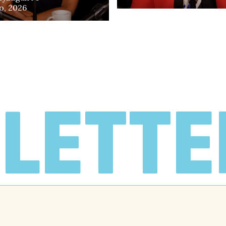
o, 2026
«
LETTE
N