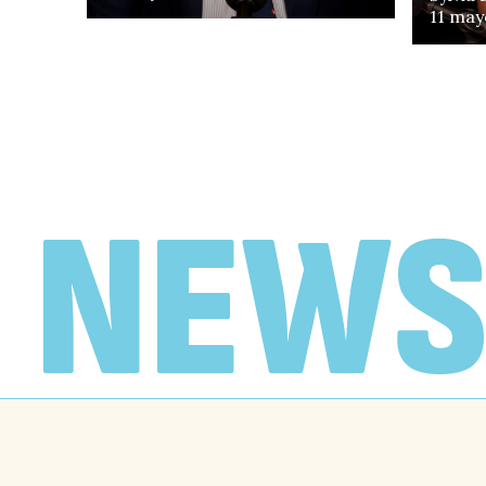
11 may
EN FOCO
«No creo que Chile
necesite un Gobierno
de motosierra»
NEWS
Antonieta De la Fuente y Juan
Francisco Galli, conversan con
Vlado Mirosevic
19 febrero, 2026