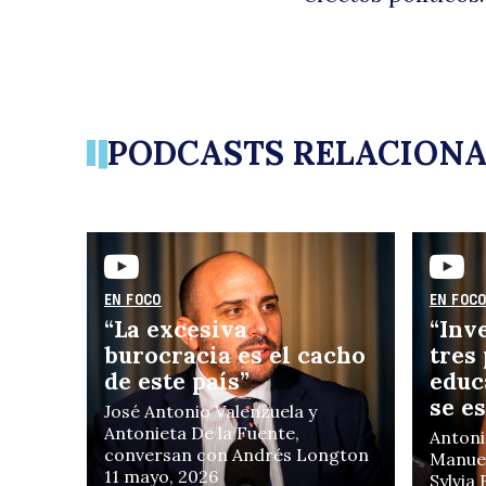
PODCASTS RELACION
EN FOCO
EN FOC
“La excesiva
“Inv
burocracia es el cacho
tres
de este país”
educ
se e
José Antonio Valenzuela y
Antonieta De la Fuente,
Antoni
conversan con Andrés Longton
Manuel
11 mayo, 2026
Sylvia