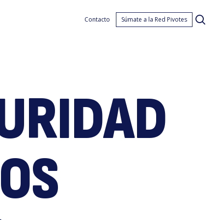
a
Contacto
Súmate a la Red Pivotes
GURIDAD
isis
TOS