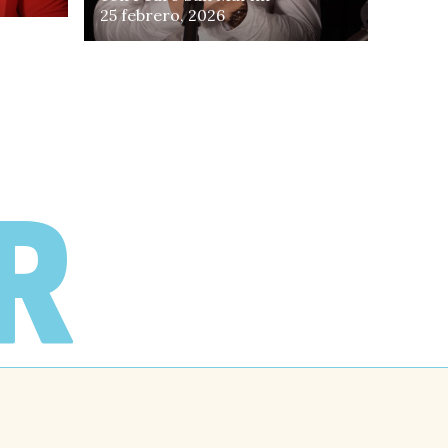
25 febrero, 2026
Piri
R
avar