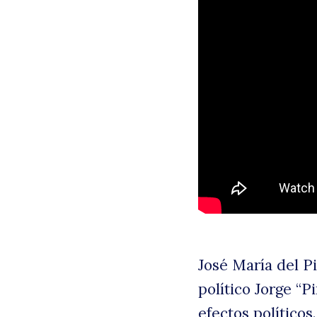
B
José María del P
político Jorge “P
efectos políticos.