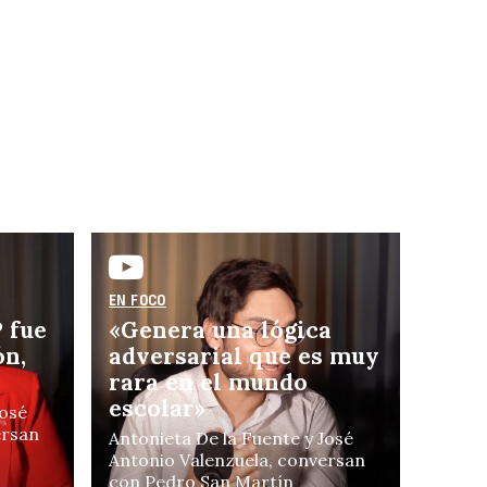
on
EN FOCO
orge
 fue
«Genera una lógica
ón,
adversarial que es muy
rara en el mundo
escolar»
José
ersan
Antonieta De la Fuente y José
Antonio Valenzuela, conversan
con Pedro San Martín