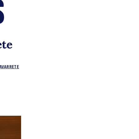
S
e
ete
NAVARRETE
egur