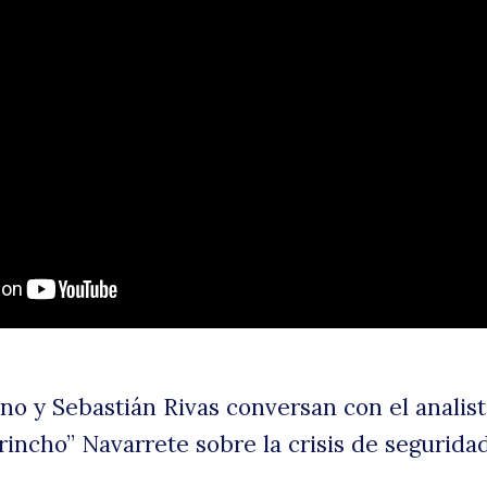
uscar
ef
po
ino y Sebastián Rivas conversan con el analis
irincho” Navarrete sobre la crisis de segurida