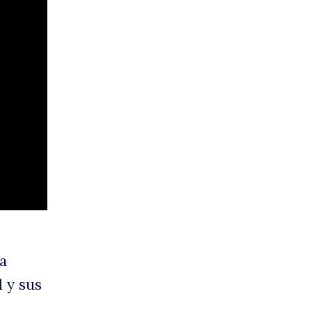
ect
líti
ta
d y sus