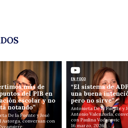
c
ADOS
O
EN FOCO
J
ertimos más de
“El sistema de ADP
 puntos del PIB en
una buena intenci
ación escolar y no
pero no sirve”
stá notando”
Antonieta De la Fuente y 
Antonio Valenzuela, conv
eta De la Fuente y José
con Paulina Vodanovic
 Astorga, conversan con
16 marzo, 2026
 Eyzaguirre