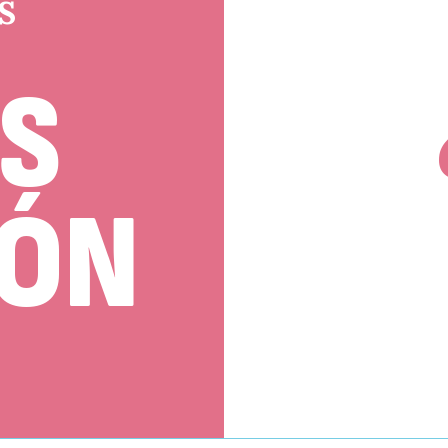
S
S
IÓN