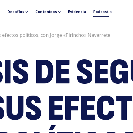
L
Desafíos
Contenidos
Evidencia
Podcast
s efectos políticos, con Jorge «Pirincho» Navarrete
SIS DE SE
cr
SUS EFEC