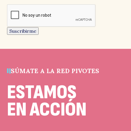
campos
reCAPTCHA
obligatorios
Este
e
campo
es
un
Suscribirme
campo
de
validación
y
debe
quedar
sin
cambios.
SÚMATE A LA RED PIVOTES
E
ESTAMOS
EN ACCIÓN