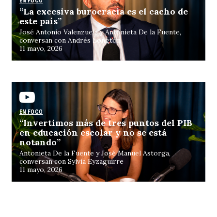
EN FOCO
“La excesiva burocracia es el cacho de
s
este país”
José Antonio Valenzuela y Antonieta De la Fuente,
conversan con Andrés Longton
Buscar
11 mayo, 2026
EN FOCO
“Invertimos más de tres puntos del PIB
de
en educación escolar y no se está
notando”
Antonieta De la Fuente y José Manuel Astorga,
conversan con Sylvia Eyzaguirre
11 mayo, 2026