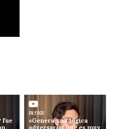
tata
EN FOCO
 fue
«Genera una lógica
ón,
adversarial que es muy