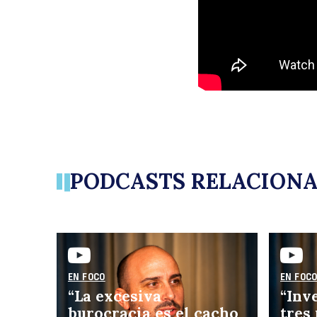
PODCASTS RELACION
EN FOCO
EN FOC
“La excesiva
“Inv
burocracia es el cacho
tres