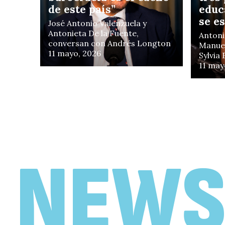
de este país”
educ
se e
José Antonio Valenzuela y
Antonieta De la Fuente,
Antoni
conversan con Andrés Longton
Manuel
11 mayo, 2026
Sylvia
11 may
EN FOCO
«No creo que Chile
necesite un Gobierno
de motosierra»
NEWS
Antonieta De la Fuente y Juan
Francisco Galli, conversan con
Vlado Mirosevic
19 febrero, 2026