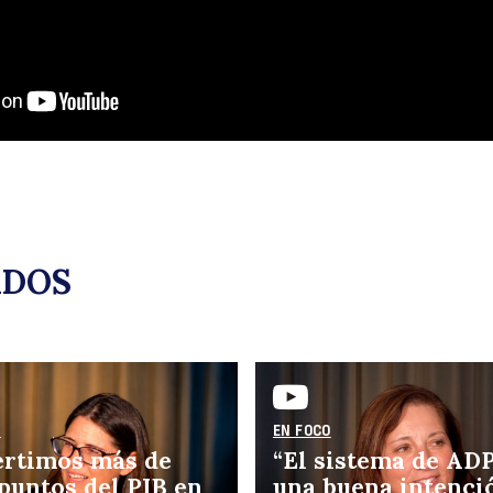
y
ADOS
es
O
EN FOCO
ertimos más de
“El sistema de ADP
 puntos del PIB en
una buena intenci