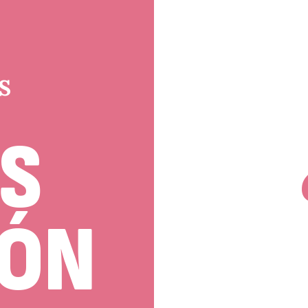
S
S
IÓN