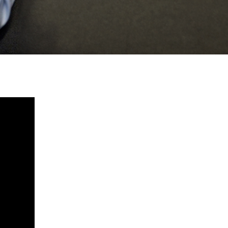
sarr
conó