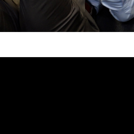
uscar
de
e