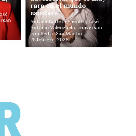
rara en el mundo
escolar»
José
ersan
Antonieta De la Fuente y José
n
Antonio Valenzuela, conversan
con Pedro San Martín
25 febrero, 2026
R
hile