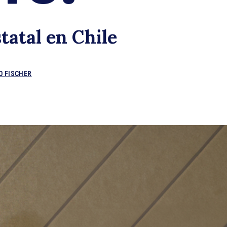
onoc
tatal en Chile
O FISCHER
aves