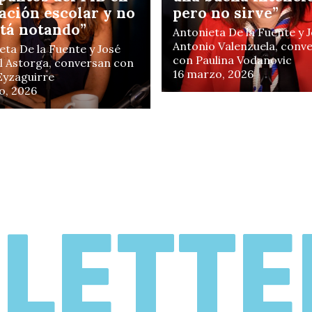
ación escolar y no
pero no sirve”
stá notando”
Antonieta De la Fuente y 
Antonio Valenzuela, conv
eta De la Fuente y José
e
con Paulina Vodanovic
 Astorga, conversan con
16 marzo, 2026
 Eyzaguirre
o, 2026
LETTE
C