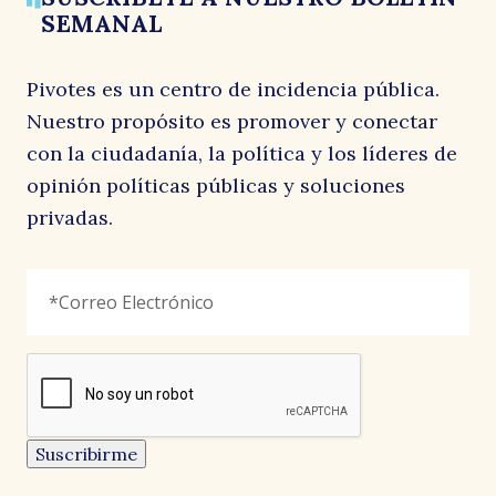
SEMANAL
M
Pivotes es un centro de incidencia pública.
Nuestro propósito es promover y conectar
con la ciudadanía, la política y los líderes de
opinión políticas públicas y soluciones
privadas.
Comments
Correo
"
*
"
Electrónico
*
señala
los
campos
reCAPTCHA
obligatorios
Este
campo
es
un
Suscribirme
campo
de
validación