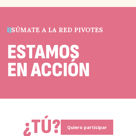
y
debe
quedar
sin
cambios.
SÚMATE A LA RED PIVOTES
ESTAMOS
EN ACCIÓN
¿TÚ?
Quiero participar