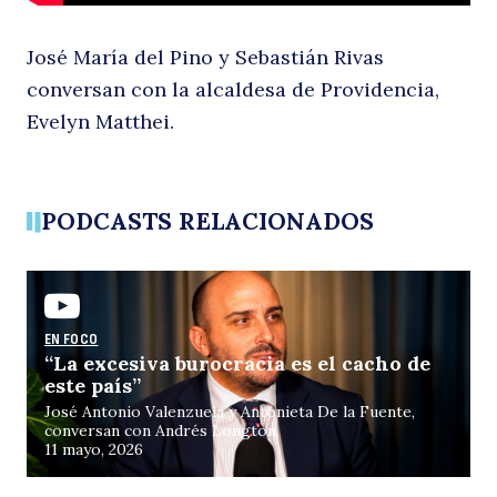
de
José María del Pino y Sebastián Rivas
conversan con la alcaldesa de Providencia,
Evelyn Matthei.
PODCASTS RELACIONADOS
Buscar
E
EN FOCO
“La excesiva burocracia es el cacho de
este país”
José Antonio Valenzuela y Antonieta De la Fuente,
conversan con Andrés Longton
11 mayo, 2026