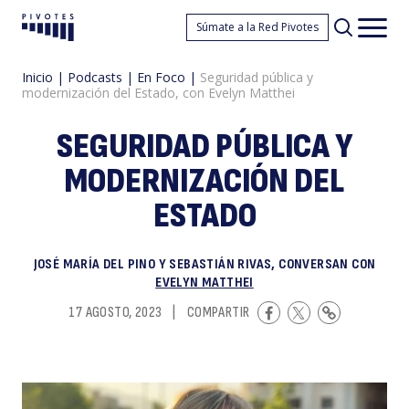
S
Súmate a la Red Pivotes
Pivotes
Men
princ
Inicio
|
Podcasts
|
En Foco
|
Seguridad pública y
modernización del Estado, con Evelyn Matthei
SEGURIDAD PÚBLICA Y
MODERNIZACIÓN DEL
ESTADO
p
JOSÉ MARÍA DEL PINO Y SEBASTIÁN RIVAS, CONVERSAN CON
EVELYN MATTHEI
17 AGOSTO, 2023
|
COMPARTIR