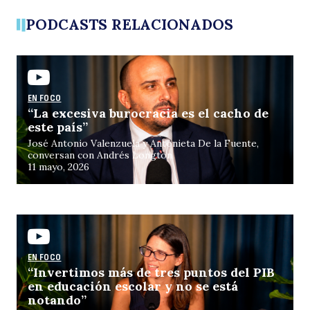
PODCASTS RELACIONADOS
Buscar
EN FOCO
“La excesiva burocracia es el cacho de
este país”
José Antonio Valenzuela y Antonieta De la Fuente,
conversan con Andrés Longton
11 mayo, 2026
EN FOCO
“Invertimos más de tres puntos del PIB
en educación escolar y no se está
notando”