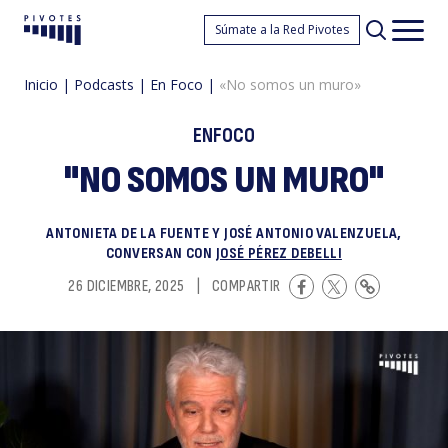
«
Súmate a la Red Pivotes
Pivotes
Men
princ
Inicio
|
Podcasts
|
En Foco
|
«No somos un muro»
ENFOCO
"NO SOMOS UN MURO"
ANTONIETA DE LA FUENTE Y JOSÉ ANTONIO VALENZUELA,
s
CONVERSAN CON
JOSÉ PÉREZ DEBELLI
26 DICIEMBRE, 2025
|
COMPARTIR