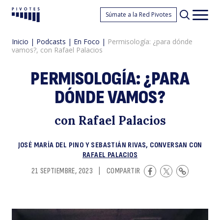
P
Súmate a la Red Pivotes
Pivotes
Men
princ
Inicio
|
Podcasts
|
En Foco
|
Permisología: ¿para dónde
vamos?, con Rafael Palacios
PERMISOLOGÍA: ¿PARA
DÓNDE VAMOS?
¿
con Rafael Palacios
JOSÉ MARÍA DEL PINO Y SEBASTIÁN RIVAS, CONVERSAN CON
RAFAEL PALACIOS
21 SEPTIEMBRE, 2023
|
COMPARTIR