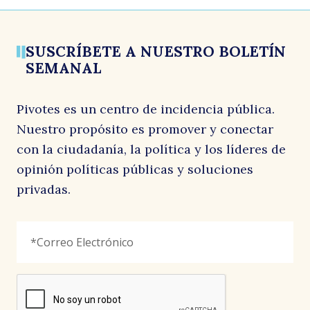
Antonieta De la Fuente y José Antonio Valenzuela,
Antonieta De la Fuente y José Antonio Valenzuela,
Antonieta De la Fuente y Juan Francisco Galli,
conversan con Paulina Vodanovic
conversan con Pedro San Martín
conversan con Vlado Mirosevic
16 marzo, 2026
25 febrero, 2026
19 febrero, 2026
SUSCRÍBETE A NUESTRO BOLETÍN
SEMANAL
Pivotes es un centro de incidencia pública.
Nuestro propósito es promover y conectar
con la ciudadanía, la política y los líderes de
opinión políticas públicas y soluciones
privadas.
LinkedIn
Correo
"
*
"
Electrónico
*
señala
los
campos
reCAPTCHA
obligatorios
Este
campo