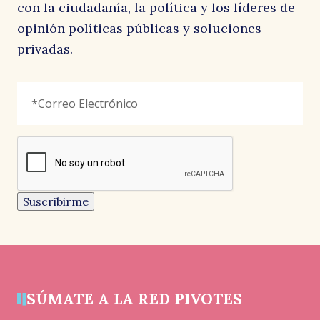
con la ciudadanía, la política y los líderes de
opinión políticas públicas y soluciones
privadas.
Instagram
Correo
"
*
"
Electrónico
*
señala
los
campos
reCAPTCHA
obligatorios
Este
campo
es
un
Suscribirme
campo
de
validación
y
debe
quedar
sin
cambios.
SÚMATE A LA RED PIVOTES