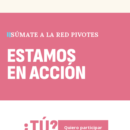
validación
y
debe
quedar
sin
cambios.
SÚMATE A LA RED PIVOTES
ESTAMOS
EN ACCIÓN
¿TÚ?
Quiero participar