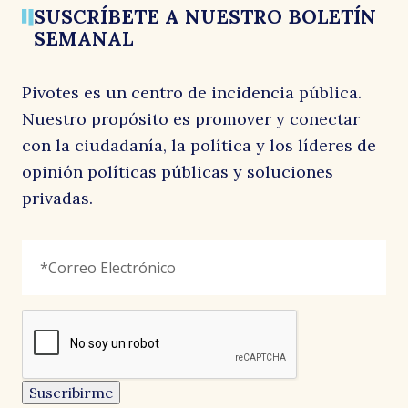
SUSCRÍBETE A NUESTRO BOLETÍN
SEMANAL
Pivotes es un centro de incidencia pública.
Nuestro propósito es promover y conectar
con la ciudadanía, la política y los líderes de
opinión políticas públicas y soluciones
privadas.
LinkedIn
Correo
"
*
"
Electrónico
*
señala
los
campos
reCAPTCHA
obligatorios
Este
campo
es
un
Suscribirme
campo
de