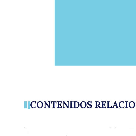
CONTENIDOS RELACI
#PivotesPropone:
Dese