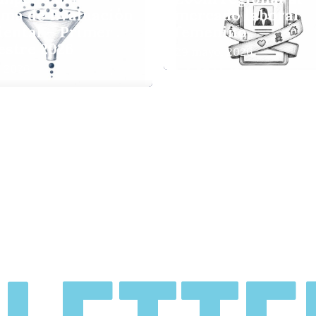
ema de Evaluación
mercado laboral
ental – Primer
femenino
estre 2026
29 mayo, 2026
, 2026