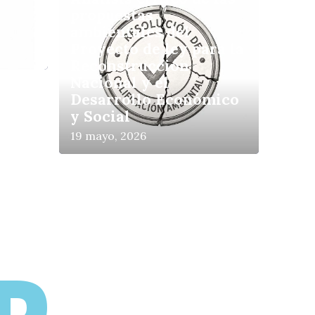
propuestas
ambientales del
Proyecto de ley para la
Reconstrucción
Nacional y el
Desarrollo Económico
y Social
19 mayo, 2026