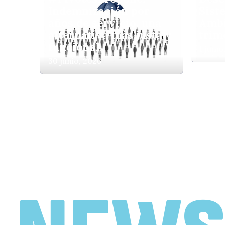
Indemnización por
Sist
años de servicio, una
Ambi
alternativa más justa y
trim
funcional
1 junio
30 junio, 2026
Una hoja de ruta
compartida
20 abril, 2026