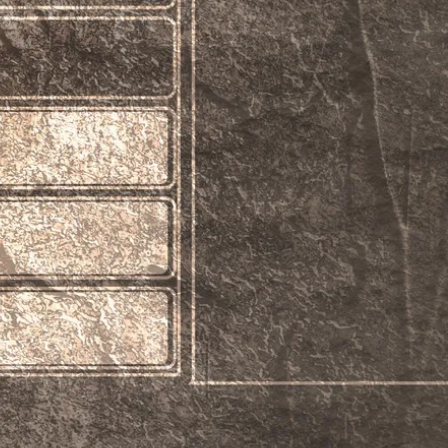
n
hile