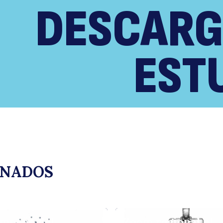
DESCARG
EST
ONADOS
mpeño del
Zoom regional al