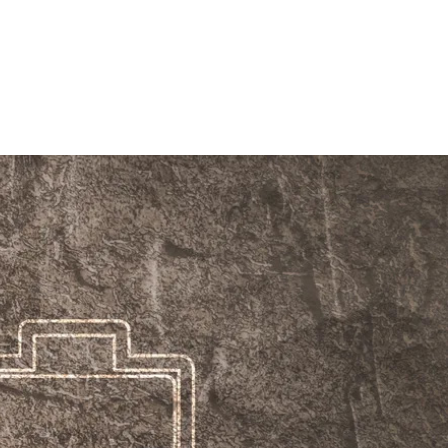
l
tio