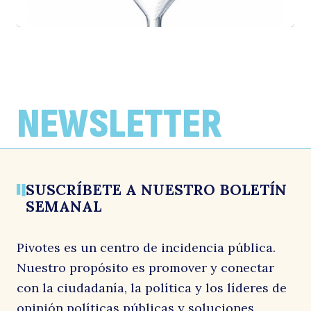
1 junio, 2026
Zoom regional al mercado laboral
Análisis crítico de las propuestas
Una hoja de ruta compartida
femenino
ambientales del Proyecto de ley para la
20 abril, 2026
Reconstrucción Nacional y el
29 mayo, 2026
NEWSLETTER
Desarrollo Económico y Social
19 mayo, 2026
SUSCRÍBETE A NUESTRO BOLETÍN
SEMANAL
Pivotes es un centro de incidencia pública.
Nuestro propósito es promover y conectar
con la ciudadanía, la política y los líderes de
opinión políticas públicas y soluciones