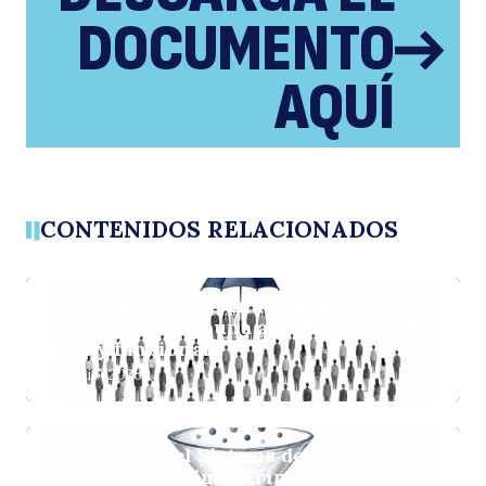
DOCUMENTO
AQUÍ
CONTENIDOS RELACIONADOS
#PivotesPropone: Indemnización por
años de servicio, una alternativa más
justa y funcional
30 junio, 2026
Desempeño del Sistema de Evaluación
Ambiental – Primer trimestre 2026