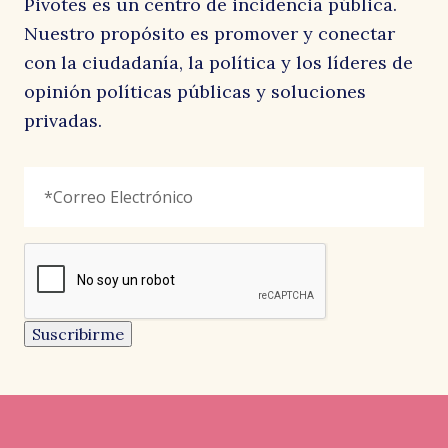
Pivotes es un centro de incidencia pública.
Nuestro propósito es promover y conectar
con la ciudadanía, la política y los líderes de
opinión políticas públicas y soluciones
privadas.
LinkedIn
Correo
"
*
"
Electrónico
*
señala
los
campos
reCAPTCHA
obligatorios
Este
campo
es
un
Suscribirme
campo
de
validación
y
debe
quedar
sin
cambios.