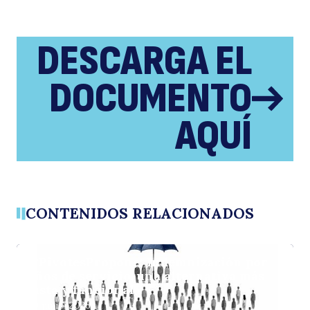
DESCARGA EL
DOCUMENTO
AQUÍ
CONTENIDOS RELACIONADOS
#PivotesPropone: Indemnización por
años de servicio, una alternativa más
justa y funcional
30 junio, 2026