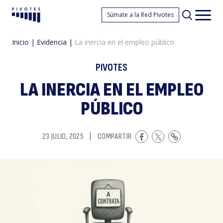
L
Súmate a la Red Pivotes
Pivotes
Men
princ
Inicio
|
Evidencia
|
La inercia en el empleo público
PIVOTES
LA INERCIA EN EL EMPLEO
PÚBLICO
in
23 JULIO, 2025
|
COMPARTIR