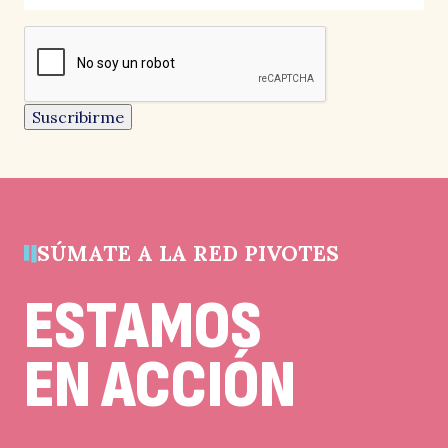
campos
reCAPTCHA
obligatorios
Este
r
campo
es
un
Suscribirme
campo
de
validación
y
debe
quedar
sin
cambios.
SÚMATE A LA RED PIVOTES
g
ESTAMOS
EN ACCIÓN