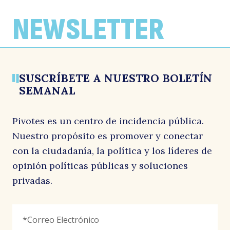
femenino
ambientales del Proyecto de ley para la
20 abril, 2026
Reconstrucción Nacional y el
29 mayo, 2026
NEWSLETTER
Desarrollo Económico y Social
n
19 mayo, 2026
SUSCRÍBETE A NUESTRO BOLETÍN
SEMANAL
Pivotes es un centro de incidencia pública.
Nuestro propósito es promover y conectar
d
con la ciudadanía, la política y los líderes de
opinión políticas públicas y soluciones
privadas.
X/Twitter
Correo
"
*
"
Electrónico
*
señala
los