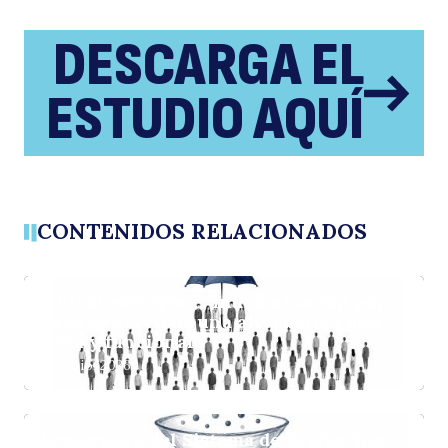
DESCARGA EL
ESTUDIO AQUÍ
CONTENIDOS RELACIONADOS
#PivotesPropone: Indemnización por
años de servicio, una alternativa más
justa y funcional
30 junio, 2026
Desempeño del Sistema de Evaluación