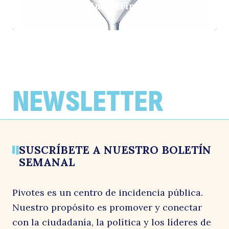
Ambiental – Primer trimestre 2026
1 junio, 2026
Zoom regional al mercado laboral
Análisis crítico de las propuestas
Una hoja de ruta compartida
femenino
ambientales del Proyecto de ley para la
20 abril, 2026
Reconstrucción Nacional y el
29 mayo, 2026
NEWSLETTER
Desarrollo Económico y Social
19 mayo, 2026
SUSCRÍBETE A NUESTRO BOLETÍN
SEMANAL
Pivotes es un centro de incidencia pública.
Nuestro propósito es promover y conectar
con la ciudadanía, la política y los líderes de