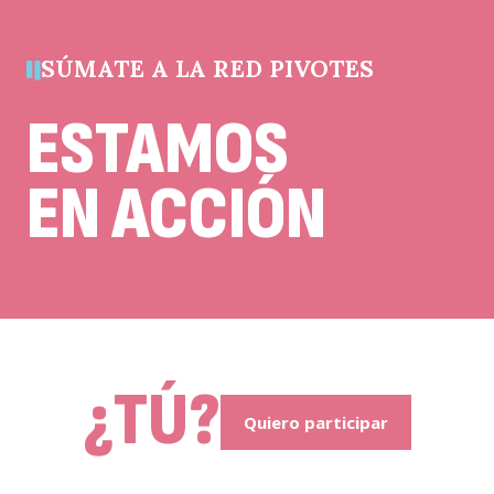
quedar
sin
cambios.
SÚMATE A LA RED PIVOTES
ESTAMOS
EN ACCIÓN
¿TÚ?
Quiero participar