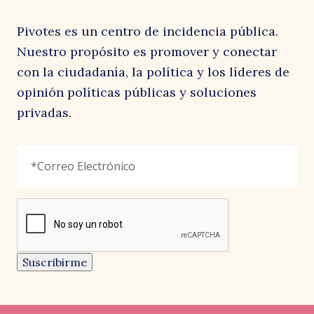
Pivotes es un centro de incidencia pública.
Nuestro propósito es promover y conectar
con la ciudadanía, la política y los líderes de
opinión políticas públicas y soluciones
privadas.
Phone
Correo
"
*
"
Electrónico
*
señala
los
campos
reCAPTCHA
obligatorios
Este
campo
es
un
Suscribirme
campo
de
validación
y
debe