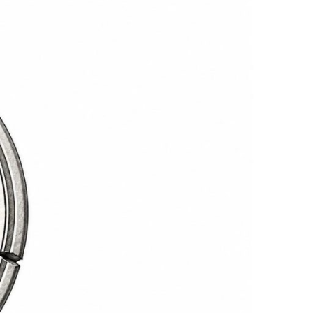
ropu
mbie