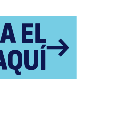
A EL
econ
AQUÍ