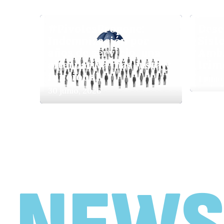
#PivotesPropone:
Dese
Indemnización por
Sist
años de servicio, una
Ambi
alternativa más justa y
trim
funcional
1 junio
30 junio, 2026
#PivotesPropone:
Medidas para
flexibilizar nuestra
legislación laboral
2 abril, 2026