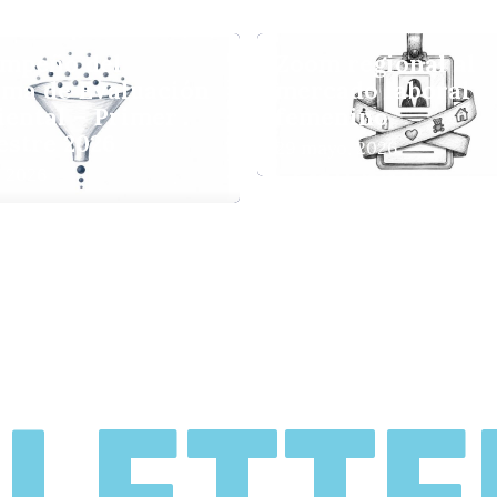
N
mpeño del
Zoom regional al
ema de Evaluación
mercado laboral
y
ental – Primer
femenino
estre 2026
29 mayo, 2026
, 2026