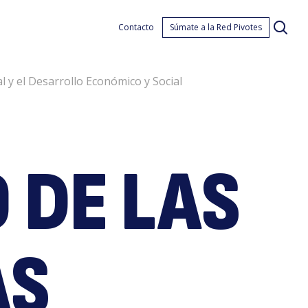
ális
Contacto
Súmate a la Red Pivotes
l y el Desarrollo Económico y Social
O DE LAS
ític
AS