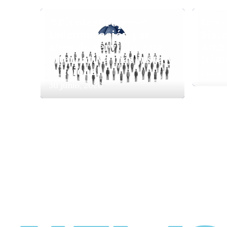
#PivotesPropone:
Dese
Indemnización por
Sist
años de servicio, una
Ambi
alternativa más justa y
trim
funcional
1 junio
30 junio, 2026
Una hoja de ruta
compartida
20 abril, 2026