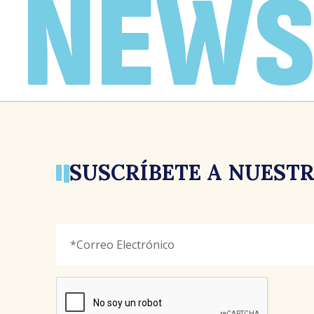
NEWS
SUSCRÍBETE A NUEST
X/Twitter
Correo
"
*
"
Electrónico
*
señala
los
campos
reCAPTCHA
obligatorios
Este
campo