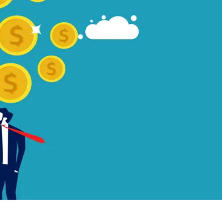
mple
or