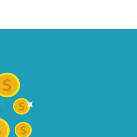
ecup
e