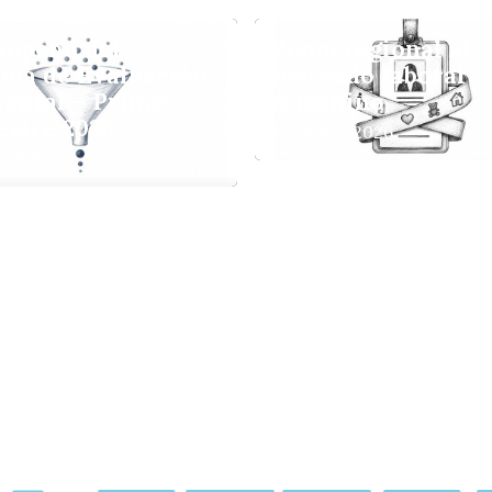
mpeño del
Zoom regional al
ema de Evaluación
mercado laboral
ental – Primer
femenino
estre 2026
29 mayo, 2026
, 2026