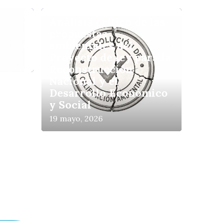
Análisis crítico de las
propuestas
ambientales del
Proyecto de ley para la
Reconstrucción
Nacional y el
Desarrollo Económico
y Social
19 mayo, 2026