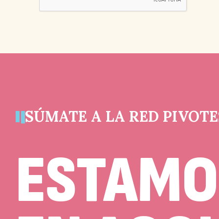
es
un
campo
de
validación
y
debe
quedar
sin
cambios.
SÚMATE A LA RED PIVOTE
ESTAMO