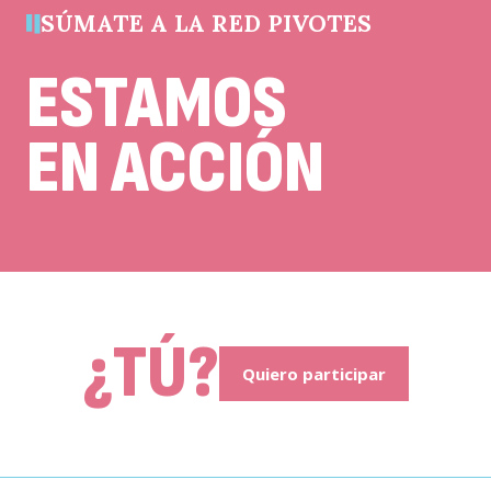
23 julio, 2026
21 julio, 2026
Por: Joaquín Barañao
SÚMATE A LA RED PIVOTES
14 julio, 2026
ESTAMOS
EN ACCIÓN
¿TÚ?
Quiero participar