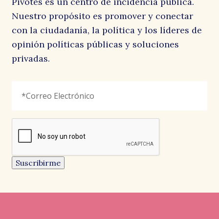
Pivotes es un centro de incidencia pública.
Nuestro propósito es promover y conectar
con la ciudadanía, la política y los líderes de
opinión políticas públicas y soluciones
privadas.
Comments
Correo
"
*
"
Electrónico
*
señala
los
campos
reCAPTCHA
obligatorios
Este
campo
es
un
Suscribirme
campo
de
CARTAS AL DIRECTOR
CARTAS AL DIRECTOR
CARTAS AL DIRECTOR
validación
y
EL AUSTRAL
LA SEGUNDA
EL MOSTRADOR
debe
Pedro, Juana y Diego
Menos consignas
Resistir siempre, construir
quedar
sin
nunca
Por: Carlos Vera, Red Pivotes
Por: Soledad Hormazábal
cambios.