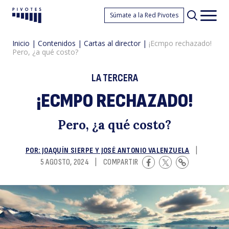
¡
Súmate a la Red Pivotes
Pivotes
Men
princ
Inicio
|
Contenidos
|
Cartas al director
|
¡Ecmpo rechazado!
Pero, ¿a qué costo?
LA TERCERA
¡ECMPO RECHAZADO!
r
Pero, ¿a qué costo?
POR: JOAQUÍN SIERPE Y JOSÉ ANTONIO VALENZUELA
|
5 AGOSTO, 2024
|
COMPARTIR