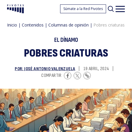
P
Súmate a la Red Pivotes
Pivotes
Men
princ
Inicio
|
Contenidos
|
Columnas de opinión
|
Pobres criaturas
EL DÍNAMO
POBRES CRIATURAS
POR: JOSÉ ANTONIO VALENZUELA
|
19 ABRIL, 2024
|
cr
COMPARTIR