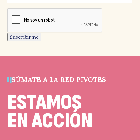
los
campos
reCAPTCHA
obligatorios
Este
campo
es
un
Suscribirme
campo
de
validación
y
debe
quedar
sin
cambios.
SÚMATE A LA RED PIVOTES
ESTAMOS
EN ACCIÓN