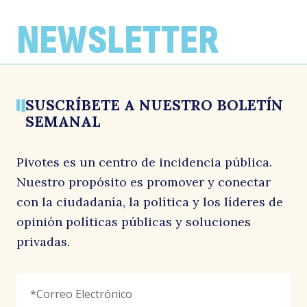
¿Quién gana cuando Chile no crece?
Cáncer
Propuesta para superar la miopía del
SEIA
Por: Soledad Hormazábal
Por: José Antonio Valenzuela
NEWSLETTER
22 julio, 2026
21 julio, 2026
Por: Bernardo Larraín y José Antonio Valenzuela
17 julio, 2026
SUSCRÍBETE A NUESTRO BOLETÍN
SEMANAL
Pivotes es un centro de incidencia pública.
Nuestro propósito es promover y conectar
con la ciudadanía, la política y los líderes de
opinión políticas públicas y soluciones
privadas.
URL
Correo
"
*
"
Electrónico
*
señala