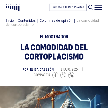
L
Súmate a la Red Pivotes
Pivotes
Men
princ
Inicio
|
Contenidos
|
Columnas de opinión
|
La comodidad
del cortoplacismo
EL MOSTRADOR
LA COMODIDAD DEL
CORTOPLACISMO
c
POR: ELISA CABEZÓN
|
1 JULIO, 2024
|
COMPARTIR