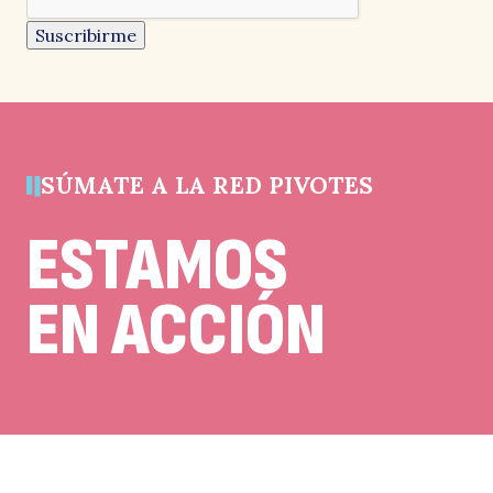
es
un
Suscribirme
campo
de
validación
y
debe
quedar
sin
cambios.
SÚMATE A LA RED PIVOTES
ESTAMOS
EN ACCIÓN