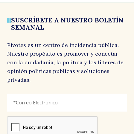
SUSCRÍBETE A NUESTRO BOLETÍN
SEMANAL
Pivotes es un centro de incidencia pública.
Nuestro propósito es promover y conectar
con la ciudadanía, la política y los líderes de
opinión políticas públicas y soluciones
privadas.
LinkedIn
Correo
"
*
"
Electrónico
*
señala
los
campos
reCAPTCHA
obligatorios
Este
campo