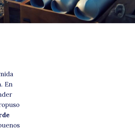
tegr
imida
n. En
ender
propuso
rde
buenos