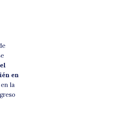
de
se
el
ién en
 en la
ngreso