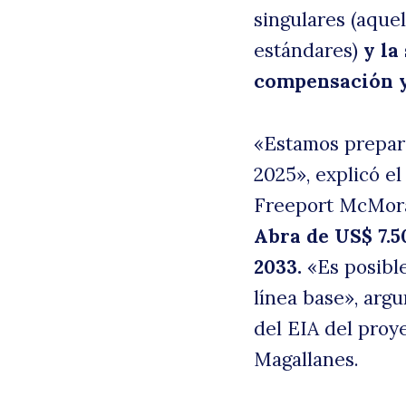
singulares (aque
estándares)
y la
compensación y
«Estamos prepar
2025», explicó e
Freeport McMor
Abra de US$ 7.5
2033.
«Es posible
línea base», arg
del EIA del pro
Magallanes.