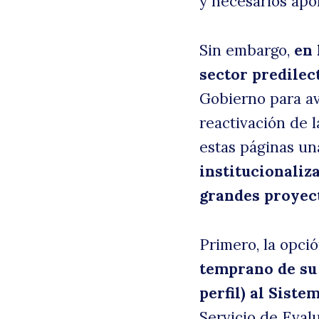
y necesarios apo
Sin embargo,
en 
sector predilec
Gobierno para av
reactivación de 
estas páginas u
institucionaliz
grandes proyect
Primero, la opció
temprano de su 
perfil) al Sist
Servicio de Eval