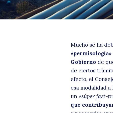
Mucho se ha deba
«permisología»
Gobierno
de que
de ciertos trámi
B
efecto, el Consej
esa modalidad a 
un
«súper fast-t
que contribuyan