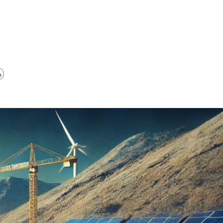
st-
ack: