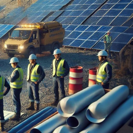
na
oluc