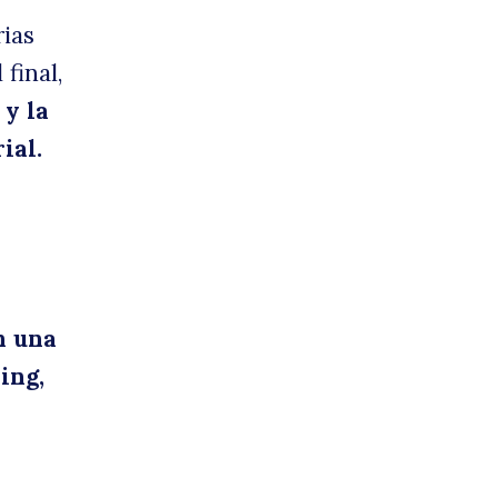
rias
final,
 y la
ial.
n una
ing,