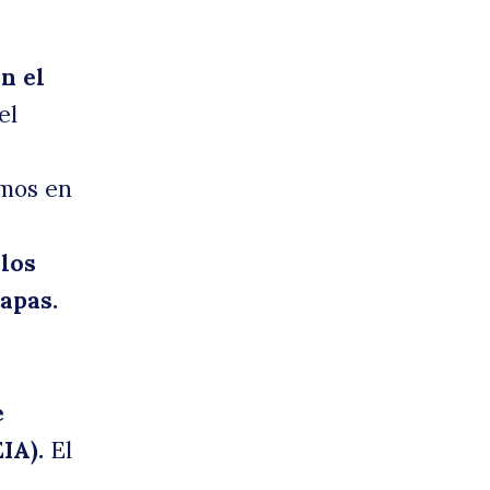
n el
el
amos en
 los
apas.
e
IA).
El