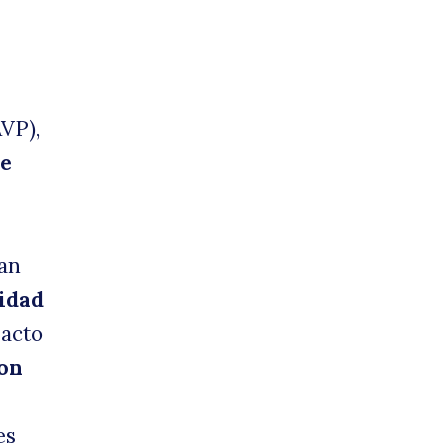
VP),
de
ían
idad
pacto
con
es