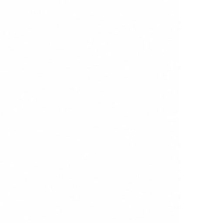
lvió
xpor