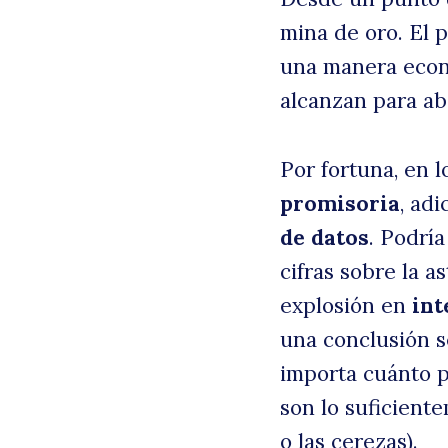
mina de oro. El 
una manera econ
alcanzan para ab
Por fortuna, en 
promisoria
, adi
de datos
. Podrí
cifras sobre la 
explosión en
int
una conclusión se
importa cuánto p
son lo suficiente
o las cerezas).