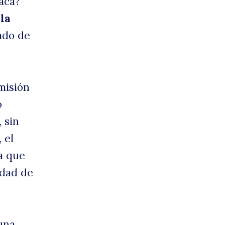
acá?
la
ado de
smisión
o
 sin
, el
a que
idad de
una