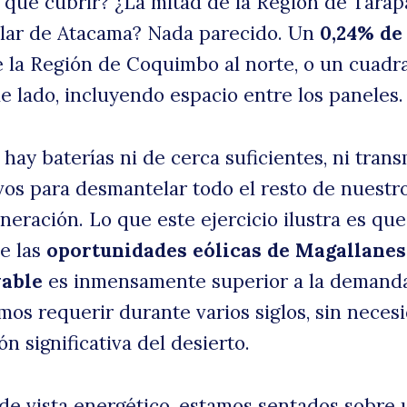
 que cubrir? ¿La mitad de la Región de Tarap
alar de Atacama? Nada parecido. Un
0,24% de 
 la Región de Coquimbo al norte, o un cuadr
e lado, incluyendo espacio entre los paneles.
hay baterías ni de cerca suficientes, ni tran
ivos para desmantelar todo el resto de nuestr
eración. Lo que este ejercicio ilustra es que,
de las
oportunidades eólicas de Magallanes
vable
es inmensamente superior a la demand
os requerir durante varios siglos, sin neces
ón significativa del desierto.
e vista energético, estamos sentados sobre 