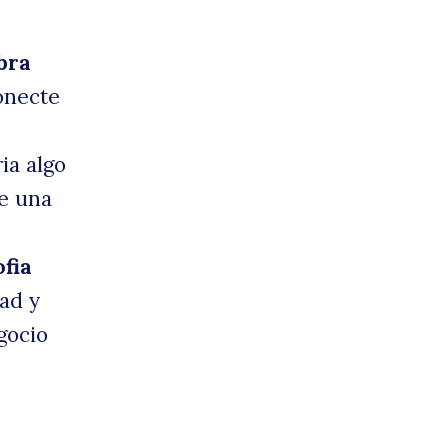
bra
onecte
ia algo
e una
ofia
ad y
gocio