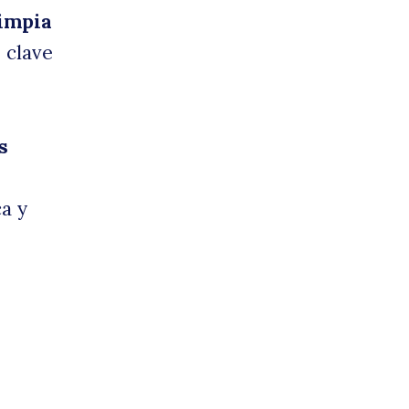
limpia
 clave
s
ca y