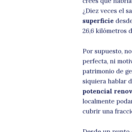
crees que habría
¿Diez veces el s
superficie
desde
26,6 kilómetros d
Por supuesto, no 
perfecta, ni mot
patrimonio de gen
siquiera hablar 
potencial reno
localmente podam
cubrir una fracci
Desde un punto d