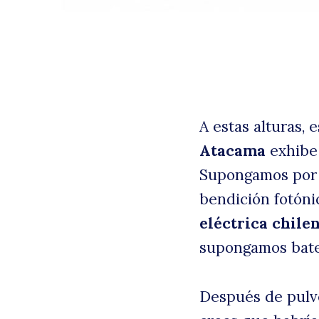
A estas alturas, 
Atacama
exhibe
Supongamos por 
bendición fotónic
B
eléctrica chile
supongamos bater
Después de pulve