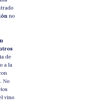
ntrado
ión
no
ón
ntros
ia de
o a la
 con
o. No
cios
el vino