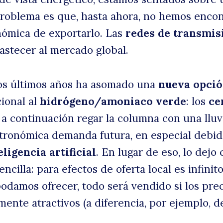
problema es que, hasta ahora, no hemos enco
ómica de exportarlo. Las
redes de transmis
astecer al mercado global.
los últimos años ha asomado una
nueva opci
cional al
hidrógeno/amoniaco verde
: los
ce
a a continuación regar la columna con una lluv
astronómica demanda futura, en especial debid
eligencia artificial
. En lugar de eso, lo dejo
ncilla: para efectos de oferta local es infinit
odamos ofrecer, todo será vendido si los pre
mente atractivos (a diferencia, por ejemplo, d