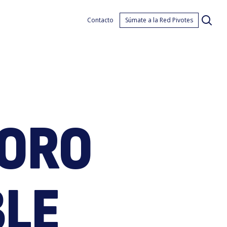
uest
Contacto
Súmate a la Red Pivotes
SORO
esor
BLE