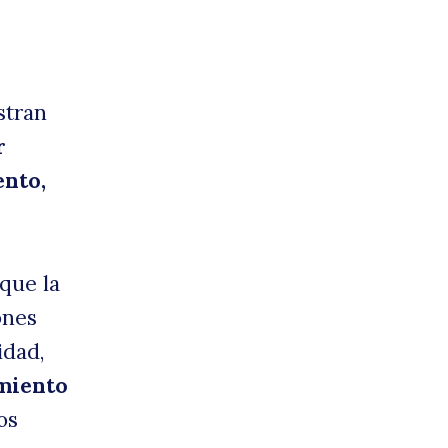
stran
r
ento,
 que la
ones
idad,
imiento
os