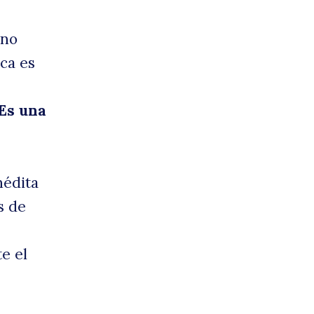
eno
iscu
oca es
Es una
nédita
s de
e el