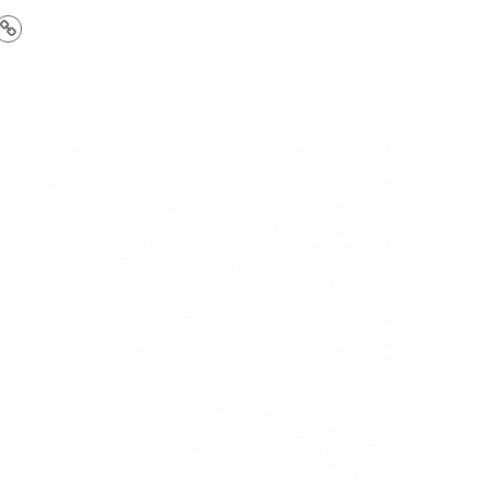
aric
ue