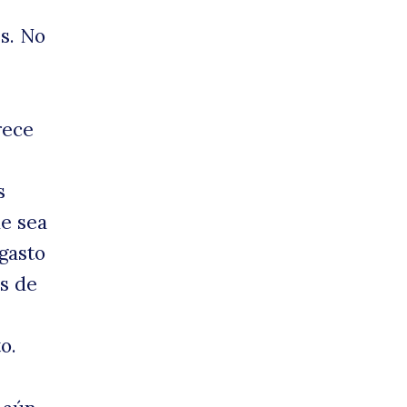
s. No
rece
s
ue sea
 gasto
s de
o.