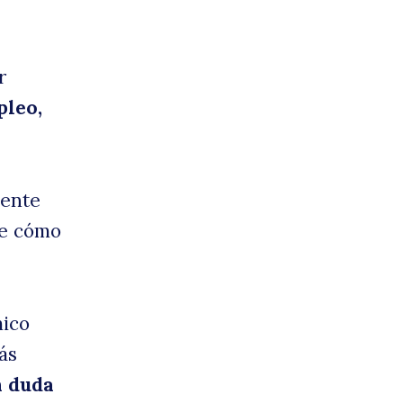
r
pleo,
dente
re cómo
mico
ás
n duda