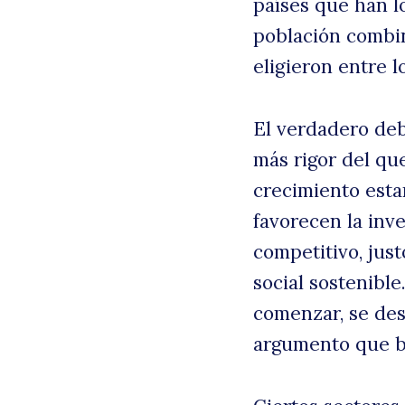
países que han l
población combi
eligieron entre l
El verdadero deb
más rigor del que
crecimiento esta
favorecen la inv
competitivo, just
social sostenibl
comenzar, se des
argumento que bu