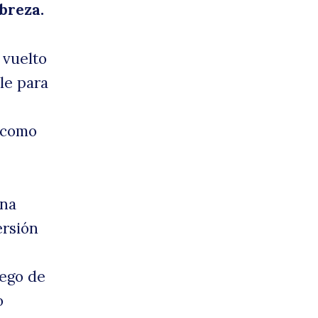
breza.
 vuelto
le para
 como
una
ersión
uego de
o