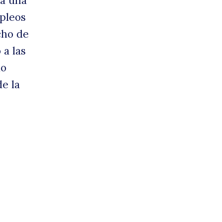
ía una
mpleos
cho de
 a las
mo
e la