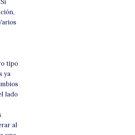
 Si
ción,
Varios
o tipo
s ya
cambios
l lado
s
rar al