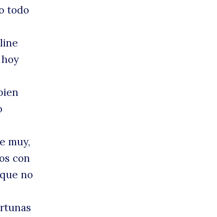
o todo
line
 hoy
bien
o
ne muy,
sos con
 que no
ortunas