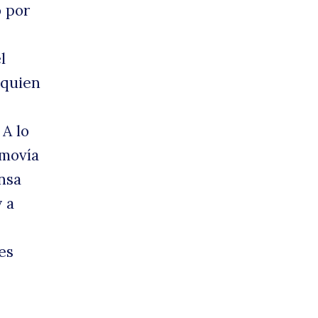
o por
l
 quien
 A lo
 movía
ensa
y a
es