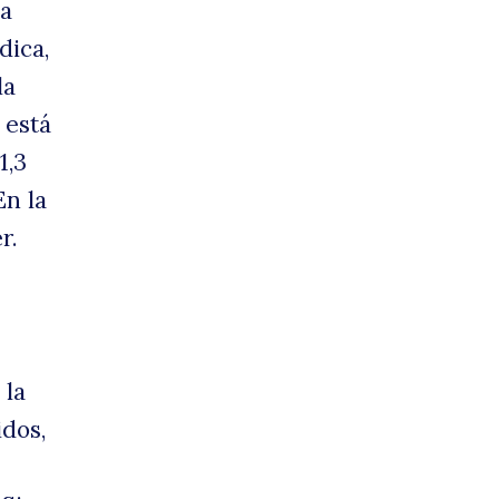
la
dica,
la
 está
1,3
En la
r.
 la
dos,