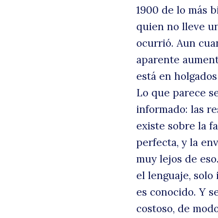
1900 de lo más b
quien no lleve u
ocurrió. Aun cua
aparente aumentó
está en holgados
Lo que parece se
informado: las r
existe sobre la f
B
perfecta, y la e
muy lejos de eso
el lenguaje, solo
es conocido. Y s
costoso, de modo