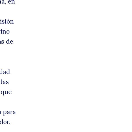
na, en
isión
tino
ás de
idad
das
o que
a para
lor.