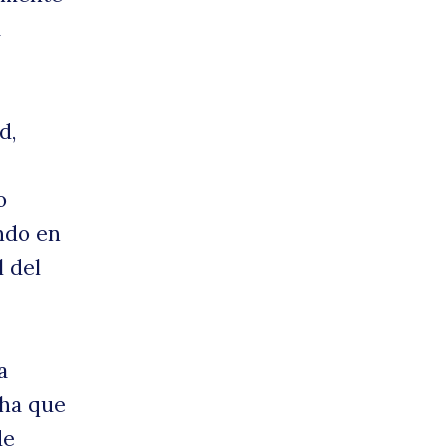
a
d,
o
undo en
l del
a
cha que
de