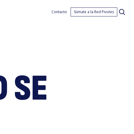
a
Contacto
Súmate a la Red Pivotes
O SE
elot