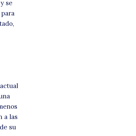
 y se
 para
tado,
actual
 una
 menos
 a las
 de su