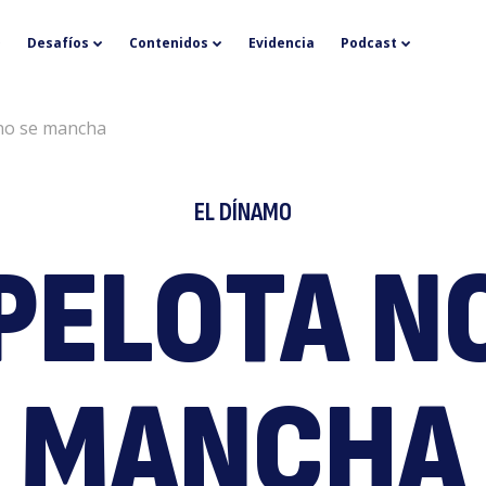
L
Desafíos
Contenidos
Evidencia
Podcast
 no se mancha
EL DÍNAMO
PELOTA N
p
MANCHA