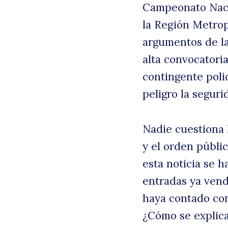
Campeonato Nacio
la Región Metrop
argumentos de la
alta convocatoria
contingente poli
peligro la seguri
Nadie cuestiona 
B
y el orden públic
esta noticia se 
entradas ya vend
haya contado con
¿Cómo se explica