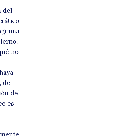
 del
crático
rograma
ierno,
qué no
 haya
, de
ión del
ce es
ilmente