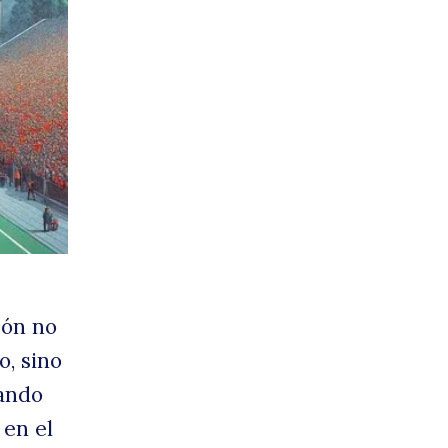
anc
zón no
o, sino
tando
 en el