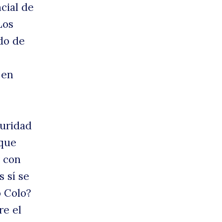
cial de
Los
do de
 en
guridad
 que
y con
 sí se
o Colo?
re el