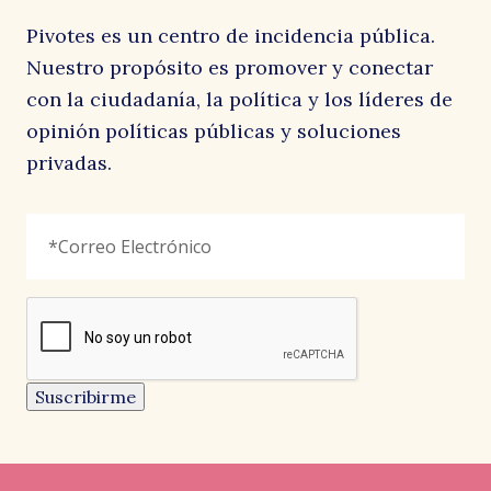
Pivotes es un centro de incidencia pública.
Nuestro propósito es promover y conectar
con la ciudadanía, la política y los líderes de
opinión políticas públicas y soluciones
privadas.
Comments
Correo
"
*
"
Electrónico
*
señala
los
campos
reCAPTCHA
obligatorios
Este
campo
es
un
Suscribirme
campo
de
validación
y
debe
quedar