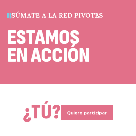
sin
cambios.
SÚMATE A LA RED PIVOTES
ESTAMOS
EN ACCIÓN
¿TÚ?
Quiero participar