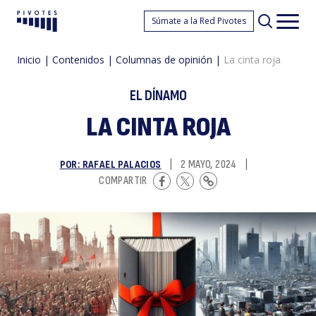
L
Súmate a la Red Pivotes
Pivotes
Men
princ
Inicio
|
Contenidos
|
Columnas de opinión
|
La cinta roja
EL DÍNAMO
LA CINTA ROJA
POR: RAFAEL PALACIOS
|
2 MAYO, 2024
|
ci
COMPARTIR