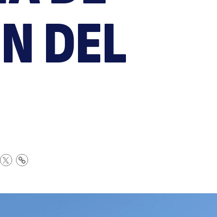
ubse
N DEL
e