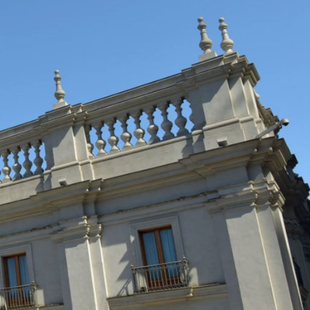
oder
l