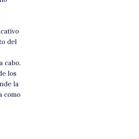
icativo
to del
a cabo.
de los
nde la
na como