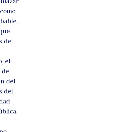
enlazar
s como
bable,
 que
s de
,
, el
r de
n del
s del
idad
ública.
 no