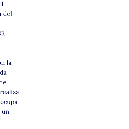
el
n del
G,
n la
ada
 de
realiza
, ocupa
a un