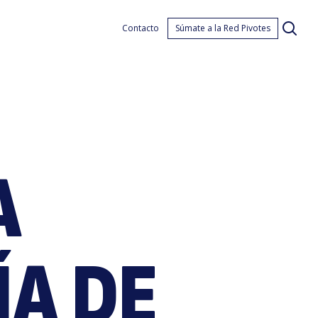
acia
Contacto
Súmate a la Red Pivotes
A
na
A DE