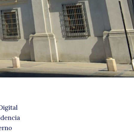
stad
Digital
idencia
erno