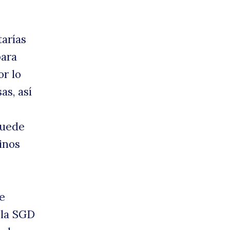
arías
para
or lo
as, así
puede
tinos
e
 la SGD