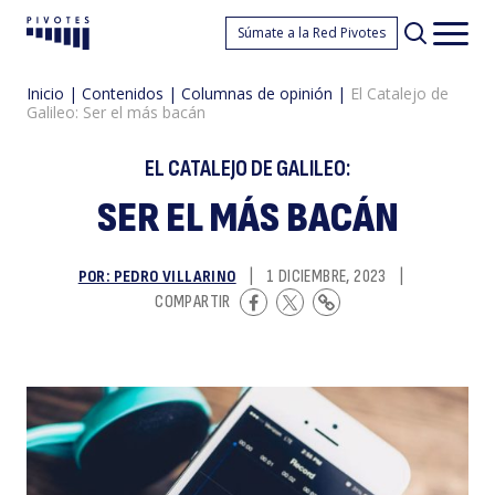
El
Súmate a la Red Pivotes
Pivotes
Men
princ
Inicio
|
Contenidos
|
Columnas de opinión
|
El Catalejo de
Galileo: Ser el más bacán
EL CATALEJO DE GALILEO:
SER EL MÁS BACÁN
Ca
POR: PEDRO VILLARINO
|
1 DICIEMBRE, 2023
|
COMPARTIR