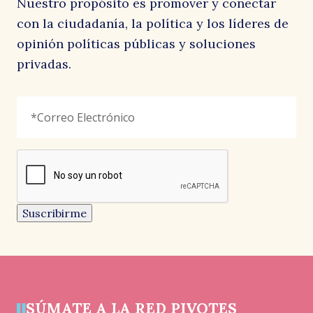
Nuestro propósito es promover y conectar
con la ciudadanía, la política y los líderes de
opinión políticas públicas y soluciones
privadas.
Facebook
Correo
"
*
"
Electrónico
*
señala
los
campos
reCAPTCHA
obligatorios
Este
campo
es
un
Suscribirme
campo
de
validación
y
debe
quedar
sin
cambios.
SÚMATE A LA RED PIVOTES