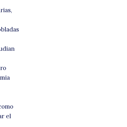
rias,
obladas
tudian
ero
emia
 como
r el