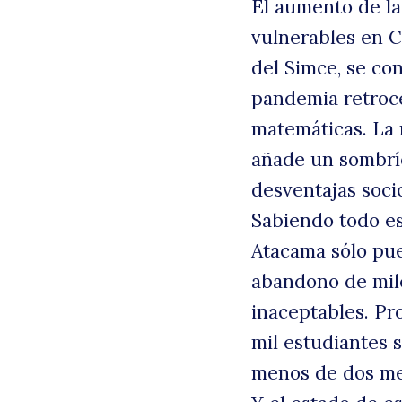
El aumento de la
vulnerables en Ch
del Simce, se co
pandemia retroce
matemáticas. La 
añade un sombrí
desventajas soc
Sabiendo todo es
Atacama sólo pue
B
abandono de mile
inaceptables. Pr
mil estudiantes 
menos de dos me