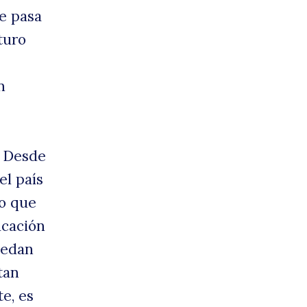
ue pasa
turo
n
. Desde
el país
to que
ucación
uedan
tan
e, es