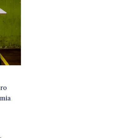
ora
e
ero
emia