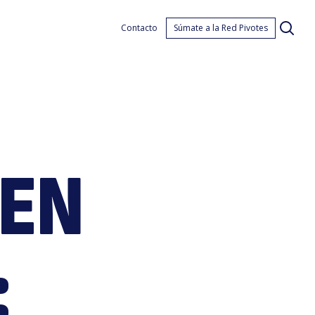
duca
Contacto
Súmate a la Red Pivotes
 EN
n
: