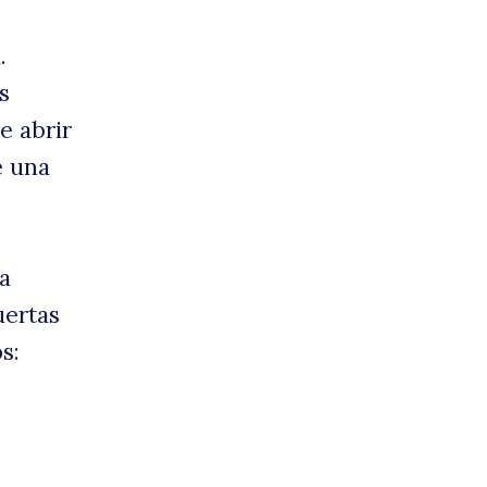
.
s
e abrir
e una
a
uertas
s: