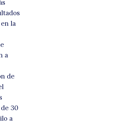
ás
ultados
s
 en la
ue
n a
ón de
el
oluc
s
 de 30
ilo a