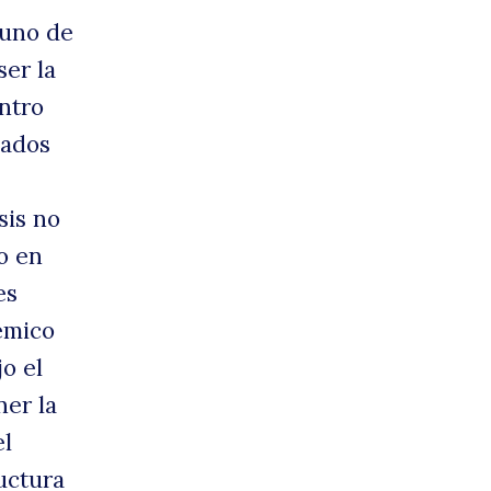
 uno de
er la
entro
eados
sis no
o en
es
émico
o el
ner la
el
uctura