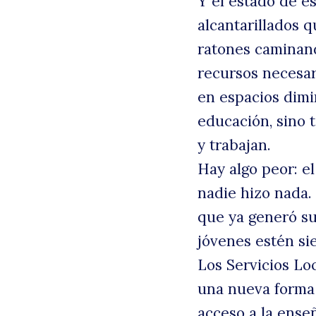
Y el estado de e
alcantarillados 
ratones caminand
recursos necesar
en espacios dimi
educación, sino 
y trabajan.
Hay algo peor: el
nadie hizo nada
que ya generó suf
jóvenes estén si
Los Servicios Lo
una nueva forma 
acceso a la ense