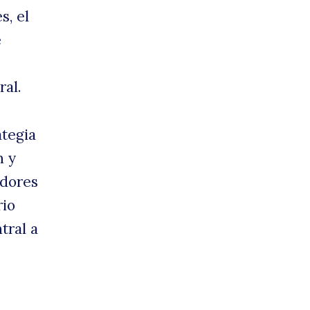
s, el
e
ral.
ategia
n y
adores
rio
tral a