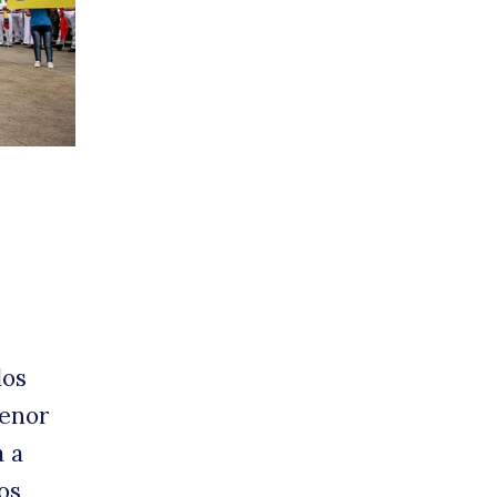
rror
los
menor
a a
os