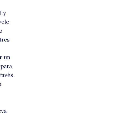
l y
vele
o
tres
ar un
 para
través
o
eva