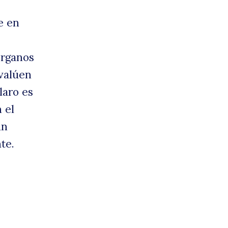
e en
órganos
evalúen
laro es
 el
un
te.