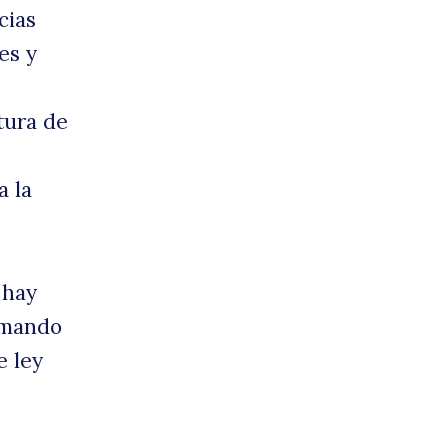
cias
es y
tura de
a la
 hay
omando
e ley