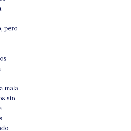
a
, pero
los
a
la mala
os sin
e
s
ado