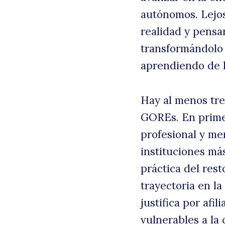
autónomos. Lejo
realidad y pensar
transformándolo 
aprendiendo de l
Hay al menos tre
GOREs. En primer
profesional y me
B
instituciones má
práctica del rest
trayectoria en la
justifica por afil
vulnerables a la