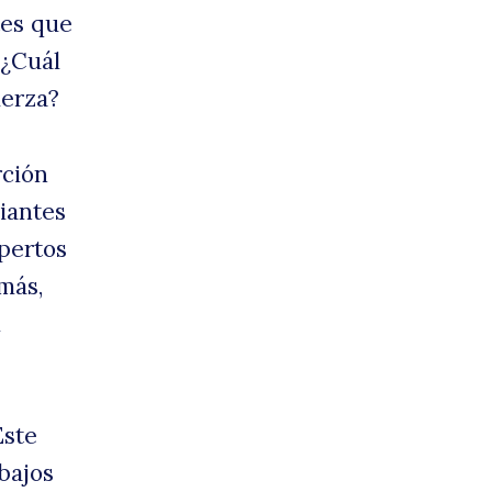
tes que
 ¿Cuál
e
uerza?
rción
iantes
xpertos
emás,
l
ta
ste
bajos