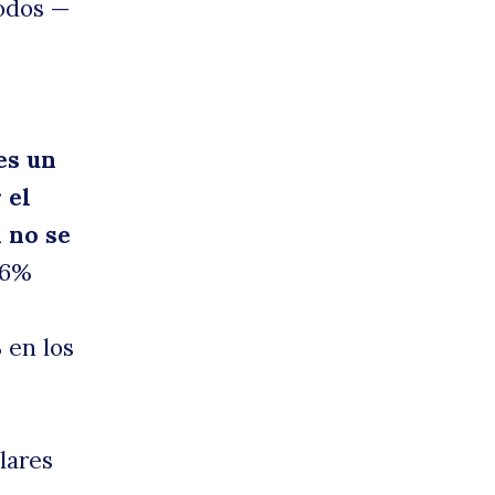
sta
todos —
es un
 el
 no se
,6%
 en los
lares