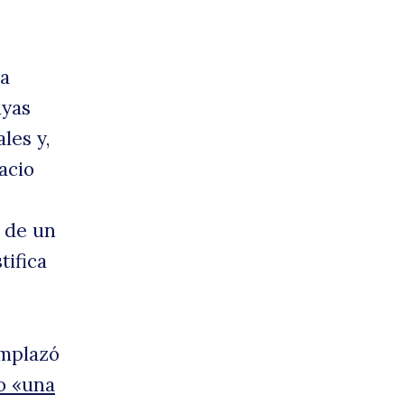
rgen
 a
uyas
les y,
acio
d de un
tifica
adie
emplazó
o «una