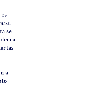
n
 es
rarse
ra se
andemia
ar las
e
duca
en a
oto