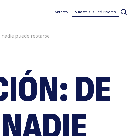
per:
Contacto
Súmate a la Red Pivotes
a nadie puede restarse
CIÓN: DE
olu
 NADIE