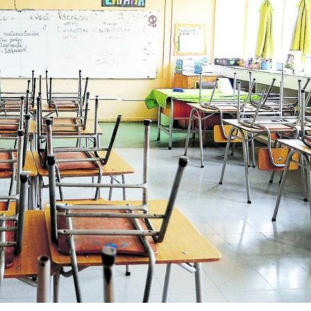
St
Cr