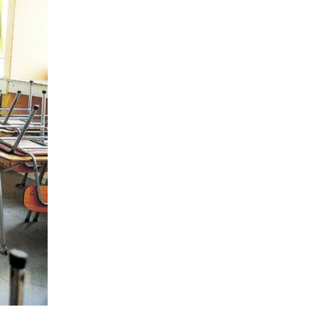
reet
isis