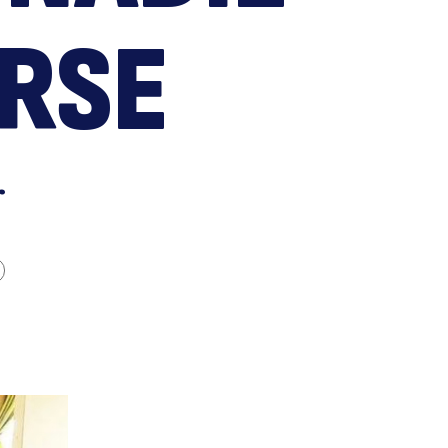
e
RSE
r
aula