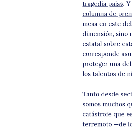
tragedia país»
. 
columna de pren
mesa en este deb
dimensión, sino 
estatal sobre es
corresponde asu
proteger una deb
los talentos de n
Tanto desde sect
somos muchos qu
catástrofe que e
terremoto —de lo