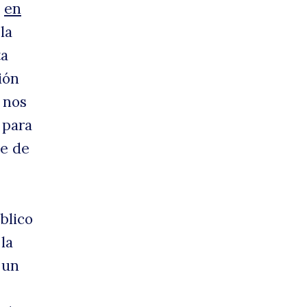
a
en
la
ta
uede
ión
 nos
 para
ue de
blico
la
 un