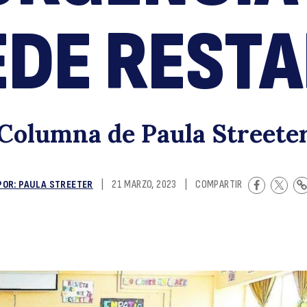
d
EDE RESTA
Columna de Paula Streete
P
POR: PAULA STREETER
|
21 MARZO, 2023
|
COMPARTIR