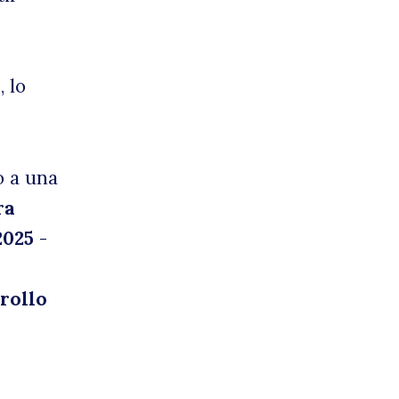
 lo
o a una
ra
2025
-
rrollo