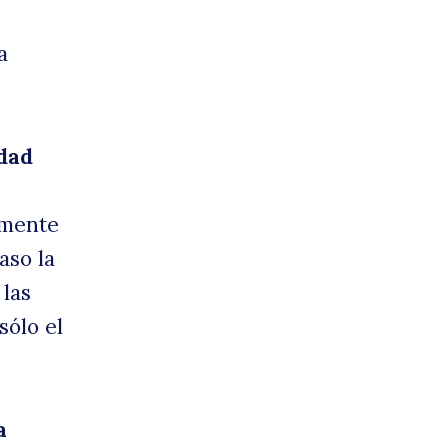
a
dad
amente
aso la
 las
sólo el
a