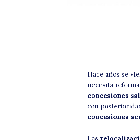
Hace años se vi
necesita reformar
B
concesiones sa
con posteriorida
concesiones ac
Las
relocalizac