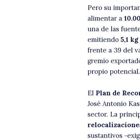
Pero su importan
alimentar a
10.0
una de las fuent
emitiendo
5,1 k
frente a 39 del 
gremio exportador
propio potencial.
El
Plan de Reco
José Antonio Kast
sector. La princi
relocalizacione
sustantivos -exi