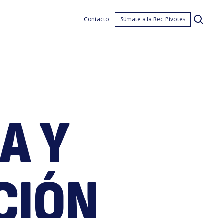
cuic
Contacto
Súmate a la Red Pivotes
A Y
CIÓN