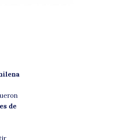
hilena
fueron
des de
ir