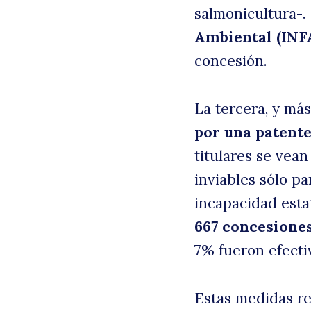
salmonicultura-. 
Ambiental (INF
concesión.
La tercera, y más
por una patent
titulares se vea
inviables sólo p
incapacidad estat
667 concesiones
7% fueron efect
Estas medidas r