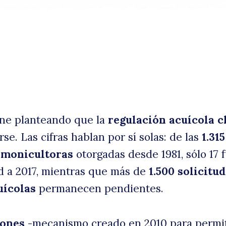
ene planteando que la
regulación acuícola c
se. Las cifras hablan por sí solas: de las
1.315
uscar
lmonicultoras
otorgadas desde 1981, sólo 17 
d a 2017, mientras que más de
1.500 solicitu
uícolas
permanecen pendientes.
iones
-mecanismo creado en 2010 para permit