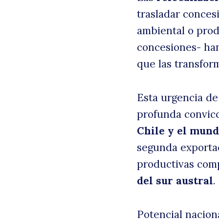
trasladar conces
ambiental o prod
concesiones- han
que las transform
Esta urgencia de
profunda convicc
Chile y el mun
segunda exportac
productivas comp
del sur austral
.
Potencial nacion