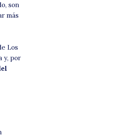
do, son
ar más
de Los
 y, por
del
n