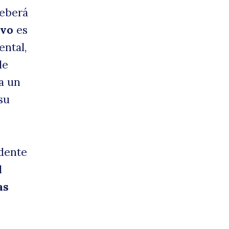
deberá
ivo
es
ental,
le
 a un
su
dente
l
as