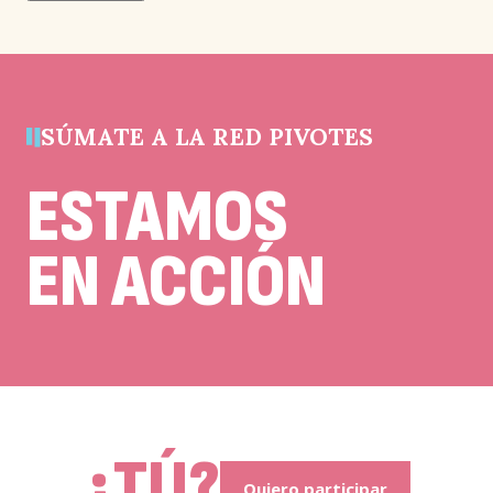
de
validación
y
debe
la
quedar
sin
cambios.
SÚMATE A LA RED PIVOTES
ESTAMOS
EN ACCIÓN
r
¿TÚ?
Quiero participar