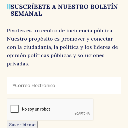
SUSCRÍBETE A NUESTRO BOLETÍN
al
SEMANAL
Pivotes es un centro de incidencia pública.
Nuestro propósito es promover y conectar
con la ciudadanía, la política y los líderes de
opinión políticas públicas y soluciones
privadas.
p
URL
Correo
"
*
"
Electrónico
*
señala
los
campos
reCAPTCHA
obligatorios
Este
campo
es
un
Suscribirme
campo