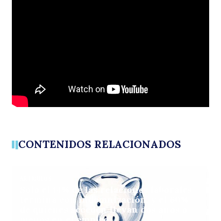
d
la
CONTENIDOS RELACIONADOS
ARTÍCULOS
Solo el 14% de las relaciones laborales
termina con indemnización, y el 60%
de quienes acceden llevan dos años o
menos en el empleo