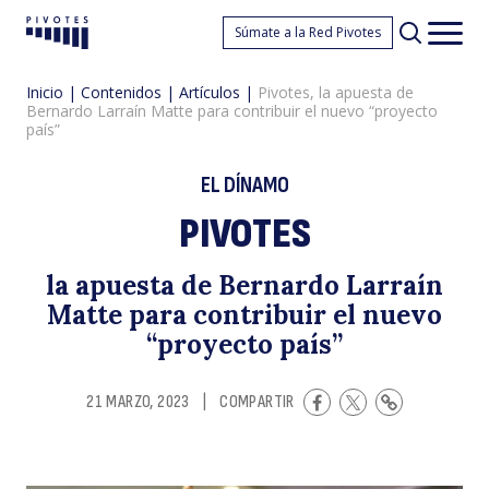
Pi
Súmate a la Red Pivotes
Pivotes
Men
princ
Inicio
|
Contenidos
|
Artículos
|
Pivotes, la apuesta de
Bernardo Larraín Matte para contribuir el nuevo “proyecto
país”
EL DÍNAMO
PIVOTES
la
la apuesta de Bernardo Larraín
Matte para contribuir el nuevo
“proyecto país”
21 MARZO, 2023
|
COMPARTIR