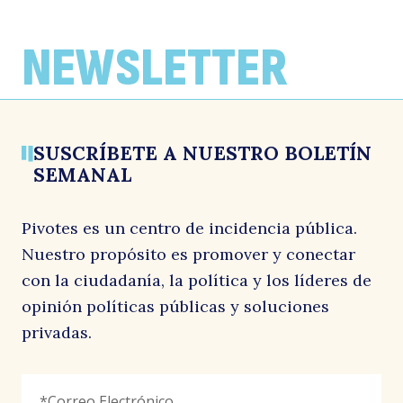
ARTÍCULOS
ARTÍCULOS
ARTÍCULOS
Región de Atacama lidera brechas de
La brecha de género en informalidad
Efectividad en la evaluación ambiental
empleo e informalidad femenina a nivel
laboral triplica la cifra nacional
en la era Kast mantendría tendencia
NEWSLETTER
país
que se consolidó al cierre del gobierno
Por: La Estrella de Iquique
de Boric
1 junio, 2026
Por: El Diario de Atacama
1 junio, 2026
Por: El Diario Financiero
1 junio, 2026
SUSCRÍBETE A NUESTRO BOLETÍN
SEMANAL
Pivotes es un centro de incidencia pública.
Nuestro propósito es promover y conectar
con la ciudadanía, la política y los líderes de
opinión políticas públicas y soluciones
privadas.
Company
Correo
"
*
"
Electrónico
*
señala