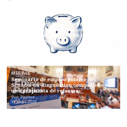
ARTÍCULOS
Solo el 14% de las relaciones laborales
termina con indemnización, y el 60%
de quienes acceden llevan dos años o
menos en el empleo
Por: Pulso La Tercera
30 junio, 2026
ARTÍCULOS
Seminario de empleo público del
Senado: un diagnóstico compartido y
una propuesta de reforma
Por: Pivotes
19 junio, 2026