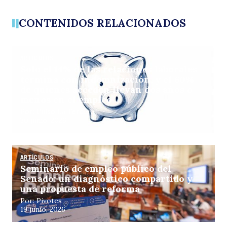
CONTENIDOS RELACIONADOS
ARTÍCULOS
Solo el 14% de las relaciones laborales
termina con indemnización, y el 60%
de quienes acceden llevan dos años o
menos en el empleo
Por: Pulso La Tercera
30 junio, 2026
ARTÍCULOS
Seminario de empleo público del
Senado: un diagnóstico compartido y
una propuesta de reforma
Por: Pivotes
19 junio, 2026