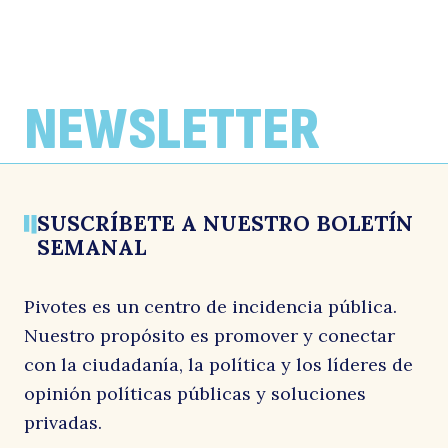
ARTÍCULOS
ARTÍCULOS
ARTÍCULOS
Región de Atacama lidera brechas de
La brecha de género en informalidad
Efectividad en la evaluación ambiental
empleo e informalidad femenina a nivel
laboral triplica la cifra nacional
en la era Kast mantendría tendencia
NEWSLETTER
país
que se consolidó al cierre del gobierno
Por: La Estrella de Iquique
de Boric
1 junio, 2026
Por: El Diario de Atacama
1 junio, 2026
Por: El Diario Financiero
1 junio, 2026
SUSCRÍBETE A NUESTRO BOLETÍN
SEMANAL
Pivotes es un centro de incidencia pública.
Nuestro propósito es promover y conectar
con la ciudadanía, la política y los líderes de
opinión políticas públicas y soluciones
privadas.