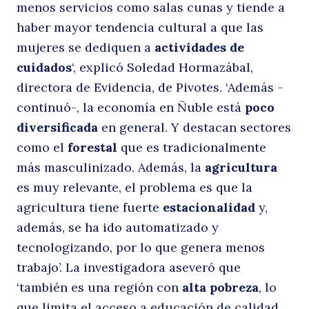
menos servicios como salas cunas y tiende a
haber mayor tendencia cultural a que las
r
mujeres se dediquen a
actividades de
cuidados
‘, explicó Soledad Hormazábal,
directora de Evidencia, de Pivotes. ‘Además -
continuó-, la economía en Ñuble está
poco
diversificada
en general. Y destacan sectores
como el
forestal
que es tradicionalmente
más masculinizado. Además, la
agricultura
es muy relevante, el problema es que la
c
agricultura tiene fuerte
estacionalidad
y,
Buscar
además, se ha ido automatizado y
tecnologizando, por lo que genera menos
trabajo’. La investigadora aseveró que
‘también es una región con
alta pobreza
, lo
que limita el acceso a educación de calidad,