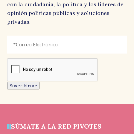
con la ciudadanía, la política y los líderes de
opinión políticas públicas y soluciones
privadas.
Comments
Correo
"
*
"
Electrónico
*
señala
los
campos
reCAPTCHA
obligatorios
Este
campo
es
un
Suscribirme
campo
de
validación
y
debe
quedar
sin
cambios.
SÚMATE A LA RED PIVOTES