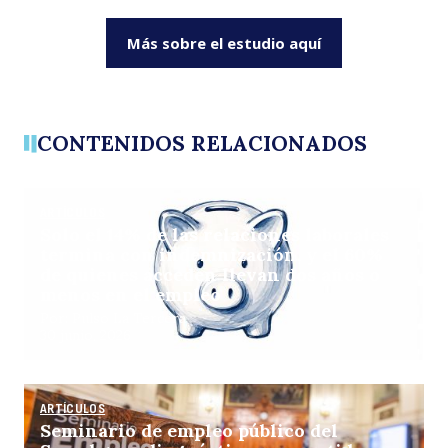
Más sobre el estudio aquí
CONTENIDOS RELACIONADOS
ARTÍCULOS
Solo el 14% de las relaciones laborales
termina con indemnización, y el 60%
de quienes acceden llevan dos años o
menos en el empleo
Por: Pulso La Tercera
30 junio, 2026
ARTÍCULOS
Seminario de empleo público del