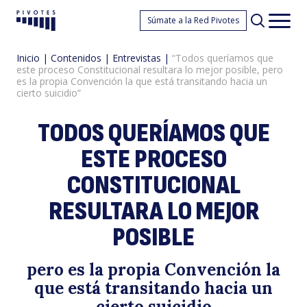
“
Súmate a la Red Pivotes
Pivotes
Men
princ
Inicio
|
Contenidos
|
Entrevistas
|
“Todos queríamos que
este proceso Constitucional resultara lo mejor posible, pero
es la propia Convención la que está transitando hacia un
cierto suicidio”
TODOS QUERÍAMOS QUE
ESTE PROCESO
q
CONSTITUCIONAL
RESULTARA LO MEJOR
POSIBLE
pero es la propia Convención la
que está transitando hacia un
cierto suicidio