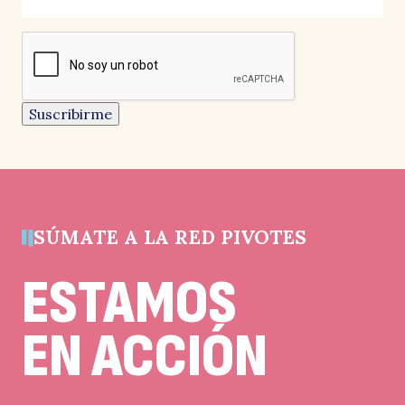
los
campos
reCAPTCHA
obligatorios
Este
campo
es
un
Suscribirme
campo
de
validación
y
debe
quedar
sin
cambios.
SÚMATE A LA RED PIVOTES
ESTAMOS
EN ACCIÓN