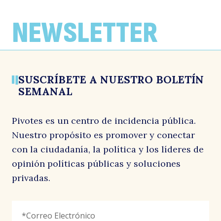
José Antonio Valenzuela, nuevo
El plan para destrabar la inversión
«Parte de la política ambiental se hace
director de Pivotes: “El gobierno está al
según Pivotes
para la galería»
NEWSLETTER
debe en mostrar qué viene después de
País Lobo, conversa con José Antonio Valenzuela
La Segunda, conversa con José Antonio Valenzuela
esta gran reforma”
28 mayo, 2026
6 abril, 2026
La Tercera, conversa con José Antonio Valenzuela
1 junio, 2026
SUSCRÍBETE A NUESTRO BOLETÍN
SEMANAL
Pivotes es un centro de incidencia pública.
Nuestro propósito es promover y conectar
con la ciudadanía, la política y los líderes de
opinión políticas públicas y soluciones
privadas.
X/Twitter
Correo
"
*
"
Electrónico
*
señala