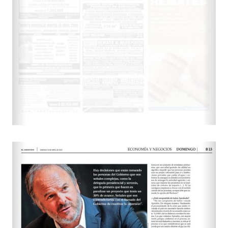
re
lo