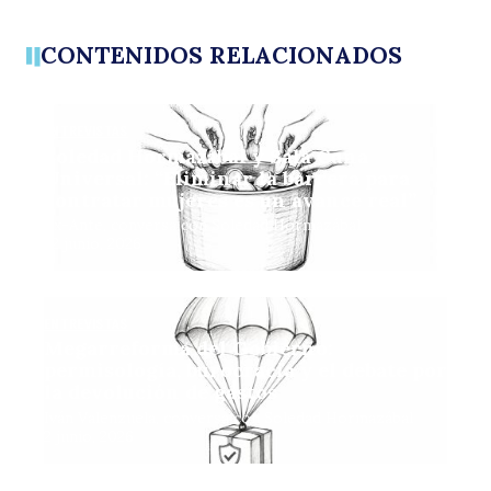
CONTENIDOS RELACIONADOS
ENTREVISTAS
Soledad Hormazábal y Sala Cuna
Universal: “Eliminar la barrera para
contratar mujeres es un avance real”
Ex-Ante, conversa con Soledad Hormazábal
22 junio, 2026
ENTREVISTAS
Megarreforma del Gobierno:
permisología, burocracia y el debate por
la devolución de gastos
Iván Valenzuela, conversa con Soledad Hormazábal
2 junio, 2026