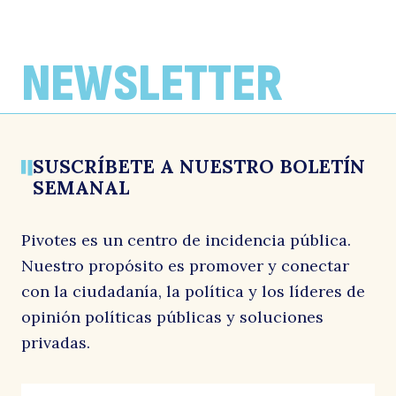
ENTREVISTAS
ENTREVISTAS
ENTREVISTAS
José Antonio Valenzuela, nuevo
El plan para destrabar la inversión
«Parte de la política ambiental se hace
director de Pivotes: “El gobierno está al
según Pivotes
para la galería»
NEWSLETTER
debe en mostrar qué viene después de
País Lobo, conversa con José Antonio Valenzuela
La Segunda, conversa con José Antonio Valenzuela
esta gran reforma”
28 mayo, 2026
6 abril, 2026
La Tercera, conversa con José Antonio Valenzuela
1 junio, 2026
SUSCRÍBETE A NUESTRO BOLETÍN
SEMANAL
Pivotes es un centro de incidencia pública.
Nuestro propósito es promover y conectar
con la ciudadanía, la política y los líderes de
opinión políticas públicas y soluciones
privadas.
X/Twitter
Correo
"
*
"