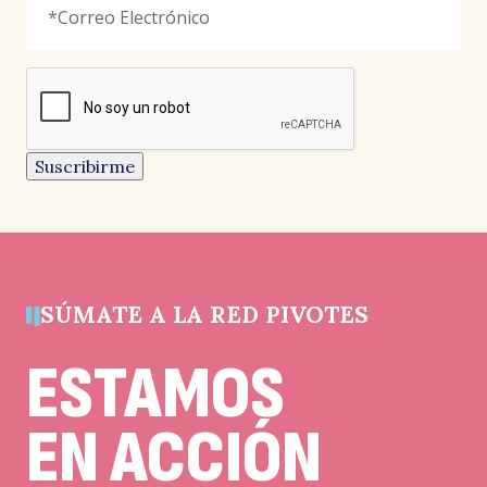
Electrónico
*
señala
los
campos
reCAPTCHA
obligatorios
Este
campo
es
un
Suscribirme
campo
de
validación
y
debe
quedar
sin
cambios.
SÚMATE A LA RED PIVOTES
ESTAMOS
EN ACCIÓN